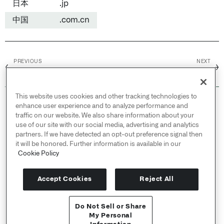
日本
.jp
中国
.com.cn
PREVIOUS
NEXT
←
→
Zoho Inventory
Zuora
This website uses cookies and other tracking technologies to
© 2026 Palantir Technologies Inc. All rights
enhance user experience and to analyze performance and
reserved.
traffic on our website. We also share information about your
use of our site with our social media, advertising and analytics
Cookies Statement ↗
partners. If we have detected an opt-out preference signal then
Privacy Statement ↗
it will be honored. Further information is available in our
Terms of Use ↗
Cookie Policy
Do Not Sell or Share My Personal Information
Accept Cookies
Reject All
Do Not Sell or Share
API 参考 ↗
My Personal