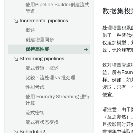
设置和配置清理任务
使用Pipeline Builder创建流式
数据集投
管道
授权角色
Incremental pipelines
备份和恢复 Palantir Foundry
处理增量积累
Connector 2.0 以用于 SAP 应
概述
用程序
供了一种替代
创建增量同步
仅追加模型，
保持高性能
效，无论规范
创建一个新的来源
Streaming pipelines
源探索
这对增量管道
流式管道：概述
益。所有Fo
Foundry SAP 同步
比较：流处理 vs 批处理
样。例如，如
创建新的流式同步
性能考虑
读取，只有一
增量更新
便宜。
使用 Foundry Streaming 进行
SAP 对象类型
计算
请注意，由于
动态筛选
流式密钥
（反之亦然）
流式有状态变换
且投影同时开
从SAP提取长文本
Scheduling
数据集中读取