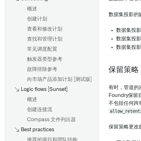
配置自定义授权和角色管理
概述
数据集投影的
BEx 查询
创建计划
提取器
查看和修改计划
数据集投
函数
数据集投影
查找和管理计划
事务代码和报告提取
数据集投
常见调度配置
从SAP导入HANA视图
触发器类型参考
用户归属的 SAP 数据输出与
保留策略
故障排除参考
OAuth 2.0
向市场产品添加计划 [测试版]
有时，管道的
Logic flows [Sunset]
Foundr
概述
不包括任何跨
创建连接流
allow_retent
Compass 文件列出器
保留策略更改
Best practices
推荐的项目和团队结构