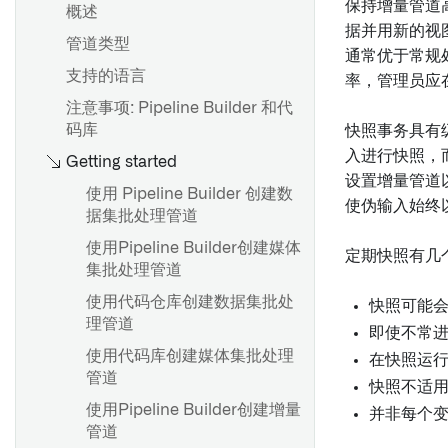
保持增量管道
概述
设置批量同步
安装远程代理
据并用新的视
管道类型
设置流式同步
为 4.6C/620/640 安装远程代
通常优于常规
理
支持的语言
基于文件的同步
率，管理员应
安装支持包
注意事项: Pipeline Builder 和代
媒体集同步
码库
快照事务具有
安装修补包
优化 JDBC 同步
入进行快照，
Getting started
配置 SLT（SAP Landscape
故障排除参考
设置增量管道
Transformation Replication
使用 Pipeline Builder 创建数
使伪输入始终
Server）
据集批处理管道
创建RFC连接
使用Pipeline Builder创建媒体
定期快照有几
集批处理管道
概览
卸载 Palantir Foundry
Connector 2.0 for SAP
使用代码仓库创建数据集批处
导出任务（旧版）
快照可能
Applications 或远程代理
理管道
即使不常
Palantir Foundry Connector
使用代码库创建媒体集批处理
在快照运行
概述
2.0 以 SAP 应用的管理控制台
管道
快照不适
设置 Webhook
Palantir Foundry Connector
使用Pipeline Builder创建增量
并非每个
2.0 以 SAP 应用程序的参数
配置参考
管道