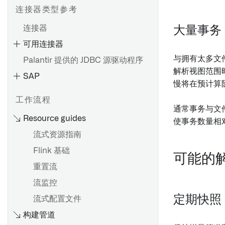
连接器类型参考
连接器
大量事务
可用连接器
设置直接连接
与拥有太多文
Palantir 提供的 JDBC 源驱动程序
设置代理
解析视图范围
SAP
代理配置参考
慢将在预计算
代理工作器
HyperAuto V1 概述
工作流程
通常事务与文
代理代理运行时配置参考
开始使用 HyperAuto V1
Resource guides
使事务数量相
故障排除参考
数据源探索
流式资源指南
OpenID Connect (OIDC) 身
SDDI 控制台
Flink 基础
份验证
可能的
配置参考
重置流
从 HyperAuto V1 迁移到 V2
SAP 附加组件的安装
流监控
设置数据源
HyperAuto V1 常见问题
安装 Palantir Foundry
定期快照
流式配置文件
源探索
Connector 2.0 以用于 SAP 应
构建管道
用程序