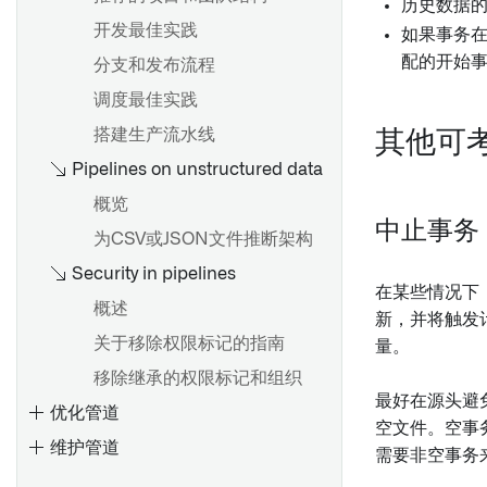
历史数据
开发最佳实践
如果事务
配的开始
分支和发布流程
调度最佳实践
搭建生产流水线
其他可
Pipelines on unstructured data
概览
中止事务
为CSV或JSON文件推断架构
Security in pipelines
在某些情况下
概述
新，并将触发
关于移除权限标记的指南
量。
移除继承的权限标记和组织
最好在源头避
优化管道
空文件。空事
维护管道
需要非空事务