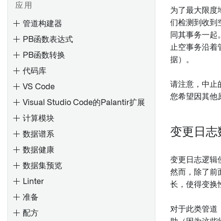
应用
为了最大限度
调试失败任务
们检测到收到
管道构建器
调试失败的管道
同其事务一起
PB函数表达式
调试失败的流
止空事务沿着
PB函数转换
据）。
排查内存不足（OOM）出错
代码库
排查计划
请注意，中止
VS Code
您希望因其他
Visual Studio Code的Palantir扩展
Spark 概念
计算模块
理解 Spark 细节
变更日志
数据谱系
概述
在控制面板中配置代码库设置
Spark UI [测试版]
数据健康
添加数据集
理解计算使用情况
变更日志逻辑
数据集预览
自动生成输入数据
原生加速
然而，除了前
Linter
批量输入数据集的计算模式
预览变换
长，使得变换
应用Spark配置文件
准备
调试变换
Spark配置文件参考
对于此类管道
配方
概览
使用项目引用
探索数据沿袭
检查类型