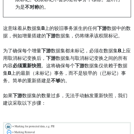
为是
不对称
的。
这意味着从数据集
B
上的较旧事务派生的任何
下游
数据中的数
据，例如增量搭建的
下游
数据集，仍将继承该权限标记。
为了确保每个增量
下游
数据集都未标记，必须在数据集
B
上应
用取消标记变换后，
下游
数据集与取消标记变换之间的所有
内容
必须重新快照
。这将确保每个
下游
数据集仅依赖于数据
集
B
上的最新（未标记）事务，而不是较早的（已标记）事
务。简单的重新搭建是
不够
的。
如果
下游
数据集的数量过多，无法手动触发重新快照，我们
建议采取以下步骤：