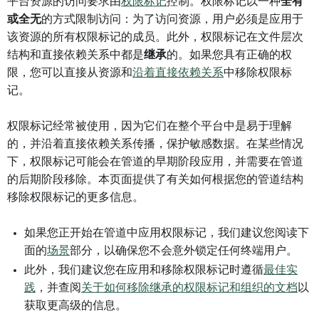
平台资源的访问要求由
权限标记
控制。权限标记以一种
全有
或全无
的方式限制访问：为了访问资源，用户必须是应用于
该资源的所有权限标记的成员。此外，权限标记在文件层次
结构和直接依赖关系中都是
继承
的。如果您具有正确的权
限，您可以直接从资源和
沿着直接依赖关系
中移除权限标
记。
权限标记经常被使用，因为它们在整个平台中是易于理解
的，并沿着直接依赖关系传播，保护敏感数据。在某些情况
下，权限标记可能会在管道的早期阶段应用，并需要在管道
的后期阶段移除。本页面提供了有关如何根据您的管道结构
移除权限标记的更多信息。
如果您正开始在管道中应用权限标记，我们建议您阅读下
面的
场景
部分，以确保您不会意外锁定任何终端用户。
此外，我们建议您在应用和移除权限标记时遵循
最佳实
践
，并查阅
关于如何移除继承的权限标记和组织的文档
以
获取更高级的信息。