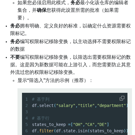
如果您必须启用此模式，
务必
最小化该仓库的编辑者
集合，并
确保
您获得此设置所需的批准（如果需
要）。
务必
拥有明确、定义良好的标准，以确定什么资源需要权
限标记。
务必
编写权限标记移除变换，以主动选择不需要权限标记
的数据
不要
编写权限标记移除变换，以筛选出需要权限标记的数
据。这是因为新数据可能在上游引入，而您需要防止其意
外流过您的权限标记移除变换。
显示“筛选入”方法的示例（推荐）：
1
# 基于列
2
df
.
select
(
"salary"
,
"title"
,
"department"
)
3
4
# 基于行
5
states_to_keep 
=
[
"OH"
,
"CA"
,
"DE"
]
6
df
.
filter
(
df
.
state
.
isin
(
states_to_keep
)
)