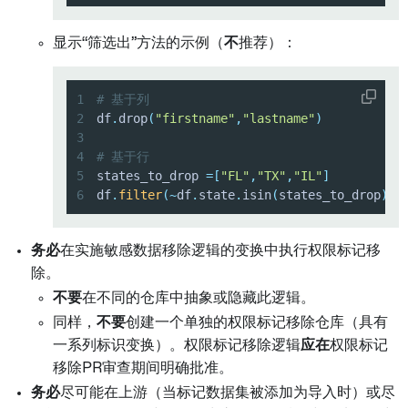
显示“筛选出”方法的示例（
不
推荐）：
1
# 基于列
2
df
.
drop
(
"firstname"
,
"lastname"
)
3
4
# 基于行
5
states_to_drop 
=
[
"FL"
,
"TX"
,
"IL"
]
6
df
.
filter
(
~
df
.
state
.
isin
(
states_to_drop
)
)
务必
在实施敏感数据移除逻辑的变换中执行权限标记移
除。
不要
在不同的仓库中抽象或隐藏此逻辑。
同样，
不要
创建一个单独的权限标记移除仓库（具有
一系列标识变换）。权限标记移除逻辑
应在
权限标记
移除PR审查期间明确批准。
务必
尽可能在上游（当标记数据集被添加为导入时）或尽