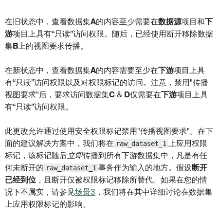
在旧状态中，查看数据集
A
的内容至少需要在
数据源
项目和
下
游
项目上具有“只读”访问权限。随后，已经使用断开移除数据
集
B
上的视图要求传播。
在新状态中，查看数据集
A
的内容需要至少在
下游
项目上具
有“只读”访问权限以及对权限标记的访问。注意，禁用"传播
视图要求"后，要求访问数据集
C
&
D
仅需要在
下游
项目上具
有“只读”访问权限。
此更改允许通过使用安全权限标记禁用"传播视图要求"。在下
面的建议解决方案中，我们将在
raw_dataset_1
上应用权限
标记，该标记随后
立即
传播到所有下游数据集中，凡是有任
何未断开的
raw_dataset_1
事务作为输入的地方。假设
断开
已经到位
，且断开仅被权限标记移除所替代。如果在您的情
况下不属实，请参见
场景3
，我们将在其中详细讨论在数据集
上应用权限标记的影响。