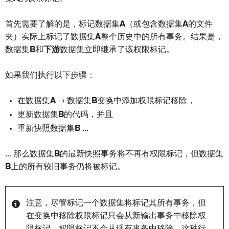
首先需要了解的是，标记数据集
A
（或包含数据集
A
的文件
夹）实际上标记了数据集
A
整个历史中的所有事务。结果是，
数据集
B
和
下游
数据集立即继承了该权限标记。
如果我们执行以下步骤：
在数据集
A
→ 数据集
B
变换中添加权限标记移除，
更新数据集
B
的代码，并且
重新快照数据集
B
...
... 那么数据集
B
的最新快照事务将不再有权限标记，但数据集
B
上的所有较旧事务仍将被标记。
注意，尽管标记一个数据集将标记其所有事务，但
在变换中移除权限标记只会从新输出事务中移除权
限标记。权限标记不会从现有事务中移除。这种行