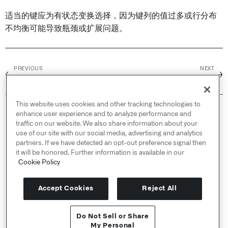
适当的键应为有状态变换选择，因为键列的值过多或行分布
不均衡可能导致瓶颈或扩展问题。
PREVIOUS
NEXT
←
→
流式密钥
Scheduling /
概述
This website uses cookies and other tracking technologies to
© 2026 Palantir Technologies Inc. All rights
enhance user experience and to analyze performance and
reserved.
traffic on our website. We also share information about your
use of our site with our social media, advertising and analytics
Cookies Statement ↗
partners. If we have detected an opt-out preference signal then
Privacy Statement ↗
it will be honored. Further information is available in our
Terms of Use ↗
Cookie Policy
Do Not Sell or Share My Personal Information
Accept Cookies
Reject All
Do Not Sell or Share
API 参考 ↗
My Personal