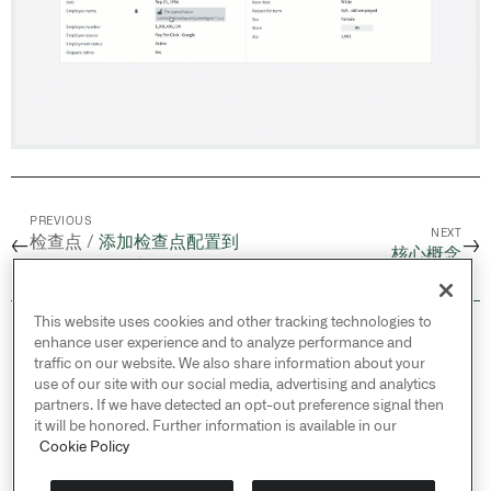
PREVIOUS
NEXT
检查点 /
添加检查点配置到
←
→
核心概念
Marketplace产品
This website uses cookies and other tracking technologies to
© 2026 Palantir Technologies Inc. All rights
enhance user experience and to analyze performance and
reserved.
traffic on our website. We also share information about your
use of our site with our social media, advertising and analytics
Cookies Statement ↗
partners. If we have detected an opt-out preference signal then
Privacy Statement ↗
it will be honored. Further information is available in our
Terms of Use ↗
Cookie Policy
Do Not Sell or Share My Personal Information