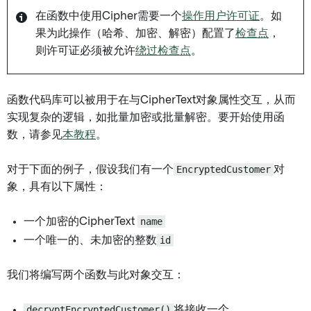
在函数中使用Cipher需要一个
操作用户许可证
。如
果为此操作（哈希、加密、解密）配置了
检查点
，
则许可证必须被允许
绕过检查点
。
函数代码库可以被用于在与CipherText对象属性交互，从而
实现复杂的逻辑，如批量加密或批量解密。要开始使用函
数，请参见
本教程
。
对于下面的例子，假设我们有一个
EncryptedCustomer
对
象，具有以下属性：
一个加密的CipherText
name
一个唯一的、未加密的整数
id
我们将编写两个函数与此对象交互：
decryptEncryptedCustomer()
将接收一个