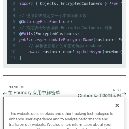
2
import
{
 Objects
,
 EncryptedCustomers 
}
from
"@f
3
4
// 使用装饰器定义一个本体编辑函数
5
@
OntologyEditFunction
(
)
6
// 指定该函数会编辑 EncryptedCustomers 对象
7
@
Edits
(
EncryptedCustomers
)
8
public
async
updateEncryptedName
(
customer
:
 Encr
9
// 异步更新客户的加密名称为 newName
10
await
 customer
.
name
?.
updateAsync
(
newName
)
;
11
}
PREVIOUS
NEXT
在 Foundry 应用中解密单
←
→
Cipher 应用案例示例
个值
This website uses cookies and other tracking technologies to
© 2026 Palantir Technologies Inc. All rights
enhance user experience and to analyze performance and
reserved.
traffic on our website. We also share information about your