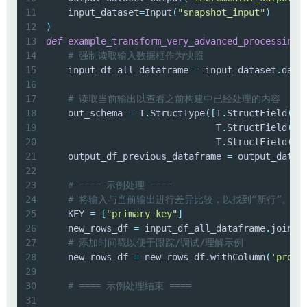
11
    input_dataset
=
Input
(
"snapshot_input"
)
12
)
13
def
example_transform_very_advanced_processing_
14
# 强制读取输入数据框作为快照
15
    input_df_all_dataframe 
=
 input_dataset
.
data
16
17
# 读取当前输出以查看之前构建中已经处理的内容
18
    out_schema 
=
 T
.
StructType
(
[
T
.
StructField
(
"p
19
                               T
.
StructField
(
"o
20
                               T
.
StructField
(
"p
21
    output_df_previous_dataframe 
=
 output_datas
22
23
# ==== 示例处理 ====
24
# 将输入与当前输出进行差异比较，以找到“新行”。
25
    KEY 
=
[
"primary_key"
]
26
    new_rows_df 
=
 input_df_all_dataframe
.
join
(
o
27
# 添加时间戳以便于跟踪/调试/理解示例
28
    new_rows_df 
=
 new_rows_df
.
withColumn
(
'proce
29
30
# ==== 示例处理结束 ====
31