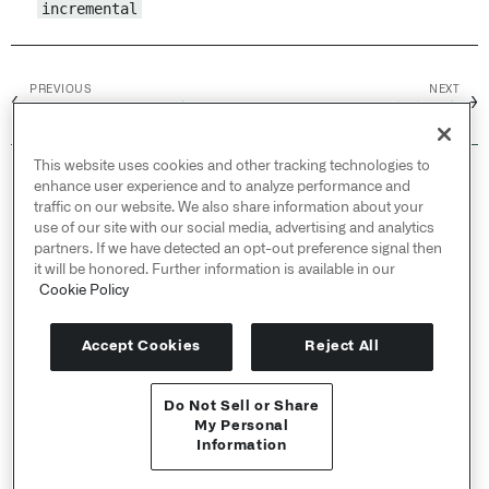
incremental
PREVIOUS
NEXT
←
→
Fuzzy matching /
变换
Foundry APIs /
本地环境
This website uses cookies and other tracking technologies to
© 2026 Palantir Technologies Inc. All rights
enhance user experience and to analyze performance and
reserved.
traffic on our website. We also share information about your
use of our site with our social media, advertising and analytics
Cookies Statement ↗
partners. If we have detected an opt-out preference signal then
Privacy Statement ↗
it will be honored. Further information is available in our
Terms of Use ↗
Cookie Policy
Do Not Sell or Share My Personal Information
Accept Cookies
Reject All
Do Not Sell or Share
API 参考 ↗
My Personal
Information
Send feedback