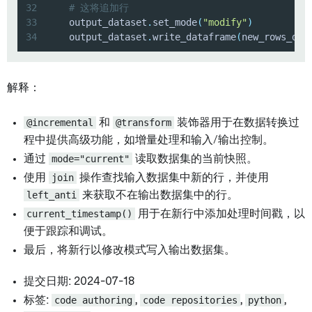
32
# 这将追加行
33
    output_dataset
.
set_mode
(
"modify"
)
34
    output_dataset
.
write_dataframe
(
new_rows_df
)
解释：
@incremental
和
@transform
装饰器用于在数据转换过
程中提供高级功能，如增量处理和输入/输出控制。
通过
mode="current"
读取数据集的当前快照。
使用
join
操作查找输入数据集中新的行，并使用
left_anti
来获取不在输出数据集中的行。
current_timestamp()
用于在新行中添加处理时间戳，以
便于跟踪和调试。
最后，将新行以修改模式写入输出数据集。
提交日期: 2024-07-18
标签:
code authoring
,
code repositories
,
python
,