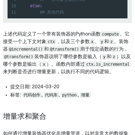
10
else
:
11
## 其他代码
上述代码定义了一个带有装饰器的Python函数
compute
。它
接受一个上下文对象
ctx
，以及三个参数
x
、
y
和
z
。装饰
器
@incremental()
和
@transform()
用于指定函数的行为，
@transform()
装饰器说明了哪些参数是输入（
y
和
z
）以及
哪个参数是输出（
x
）。函数内部通过
ctx.is_incremental
来判断是否进行增量更新，以执行不同的代码逻辑。
提交日期: 2024-03-20
标签:
代码创作
,
代码库
,
python
,
增量
增量求和聚合
如何通过增量装饰器优化非增量管道，以对非常大的数据集