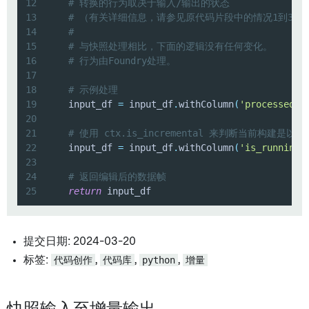
12
# 转换的行为取决于输入/输出的状态
13
# （有关详细信息，请参见原代码片段中的情况1到3）
14
#
15
# 与快照处理相比，下面的逻辑没有任何变化。
16
# 行为由Foundry处理。
17
18
# 示例处理
19
    input_df 
=
 input_df
.
withColumn
(
'processed_a
20
21
# 使用 ctx.is_incremental 来判断当前构建是
22
    input_df 
=
 input_df
.
withColumn
(
'is_running_
23
24
# 返回编辑后的数据帧
25
return
 input_df
提交日期: 2024-03-20
标签:
代码创作
,
代码库
,
python
,
增量