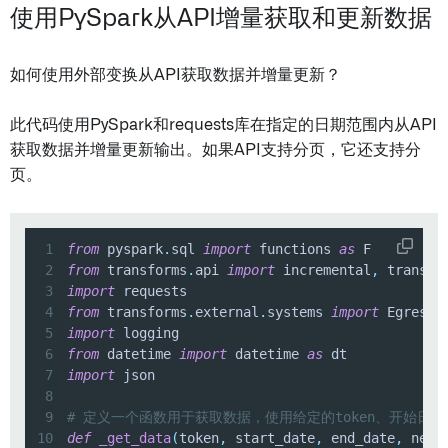
使用PySpark从API增量获取和更新数据
如何使用外部变换从API获取数据并增量更新？
此代码使用PySpark和requests库在指定的日期范围内从API
获取数据并增量更新输出。如果API支持分页，它还支持分
页。
1
from
 pyspark
.
sql 
import
 functions 
as
2
from
 transforms
.
api 
import
 incremental
,
 transfo
3
import
4
from
 transforms
.
external
.
systems 
import
 EgressP
5
import
6
from
 datetime 
import
 datetime 
as
7
import
8
9
# 定义一个函数用于获取数据，使用给定的token、开始日
10
def
_get_data
(
token
,
 start_date
,
 end_date
,
 next