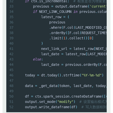
32
if
 ctx
.
is_incremental
:
# 检查是否为增量更新模
33
        previous 
=
 output
.
dataframe
(
'current'
)
.
34
if
 NEXT_LINK_COLUMN 
in
 previous
.
columns
35
            latest_row 
=
(
36
37
.
where
(
F
.
col
(
LAST_MODIFIED_COLU
38
.
orderBy
(
[
F
.
col
(
REQUEST_TIMESTA
39
.
limit
(
1
)
.
collect
(
)
[
0
]
40
)
41
            next_link_url 
=
 latest_row
[
NEXT_LIN
42
            last_date 
=
 latest_row
[
LAST_MODIFIE
43
else
:
44
            last_date 
=
 previous
.
orderBy
(
F
.
col
(
45
46
    today 
=
 dt
.
today
(
)
.
strftime
(
"%Y-%m-%d"
)
#
47
48
    data 
=
 _get_data
(
token
,
 last_date
,
 today
,
 n
49
50
    df 
=
 ctx
.
spark_session
.
createDataFrame
(
[
{
'd
51
    output
.
set_mode
(
"modify"
)
# 设置输出模式为修
52
    output
.
write_dataframe
(
df
)
# 写入数据框到输