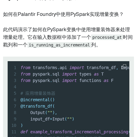
如何在Palantir Foundry中使用PySpark实现增量变换？
此代码演示了如何在PySpark变换中使用增量装饰器来处理
增量处理。它在输入数据框中添加了一个
processed_at
时间
戳列和一个
is_running_as_incremental
列。
1
from
 transforms
.
api 
import
 transform_df
,
 Input
,
2
from
 pyspark
.
sql 
import
 types 
as
3
from
 pyspark
.
sql 
import
 functions 
as
4
5
# 应用增量装饰器
6
@incremental
(
)
7
@transform_df
(
8
    Output
(
""
)
,
9
    input_df
=
Input
(
""
)
10
)
11
def
example_transform_incremental_processing
(
ct