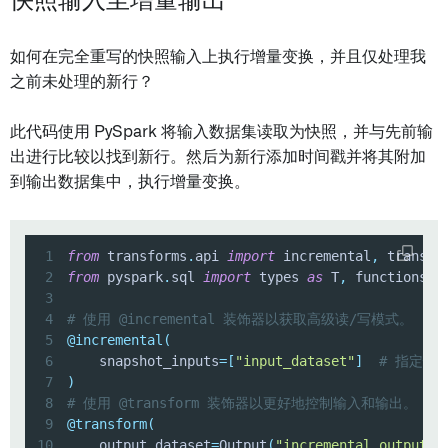
快照输入至增量输出
如何在完全重写的快照输入上执行增量变换，并且仅处理我
之前未处理的新行？
此代码使用 PySpark 将输入数据集读取为快照，并与先前输
出进行比较以找到新行。然后为新行添加时间戳并将其附加
到输出数据集中，执行增量变换。
1
from
 transforms
.
api 
import
 incremental
,
 transfo
2
from
 pyspark
.
sql 
import
 types 
as
 T
,
 functions 
a
3
4
# 使用 @incremental 装饰器以获取高级读/写模式。
5
@incremental
(
6
    snapshot_inputs
=
[
"input_dataset"
]
# 指定快
7
)
8
# 使用 @transform 装饰器以更好地控制输入和输出。
9
@transform
(
10
    output_dataset
=
Output
(
"incremental_output"
)