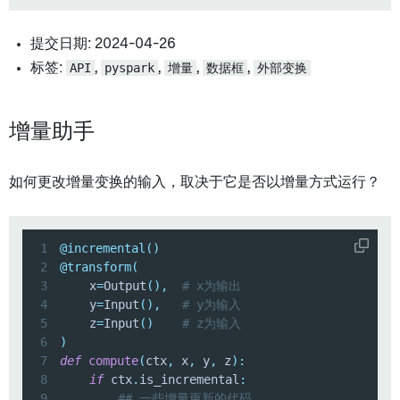
提交日期: 2024-04-26
标签:
API
,
pyspark
,
增量
,
数据框
,
外部变换
增量助手
如何更改增量变换的输入，取决于它是否以增量方式运行？
1
@incremental
(
)
2
@transform
(
3
	x
=
Output
(
)
,
# x为输出
4
	y
=
Input
(
)
,
# y为输入
5
	z
=
Input
(
)
# z为输入
6
)
7
def
compute
(
ctx
,
 x
,
 y
,
 z
)
:
8
if
 ctx
.
is_incremental
:
9
## 一些增量更新的代码