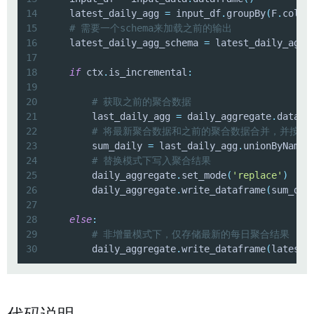
14
    latest_daily_agg 
=
 input_df
.
groupBy
(
F
.
col
(
"
15
# 需要一个schema来加载之前的输出
16
    latest_daily_agg_schema 
=
 latest_daily_agg
.
17
18
if
 ctx
.
is_incremental
:
19
20
# 获取之前的聚合数据
21
        last_daily_agg 
=
 daily_aggregate
.
datafr
22
# 将最新聚合数据和之前的聚合数据合并，并按字
23
        sum_daily 
=
 last_daily_agg
.
unionByName
(
24
# 替换模式下写入聚合结果
25
        daily_aggregate
.
set_mode
(
'replace'
)
26
        daily_aggregate
.
write_dataframe
(
sum_dai
27
28
else
:
29
# 非增量模式下，仅存储最新的每日聚合结果
30
        daily_aggregate
.
write_dataframe
(
latest_