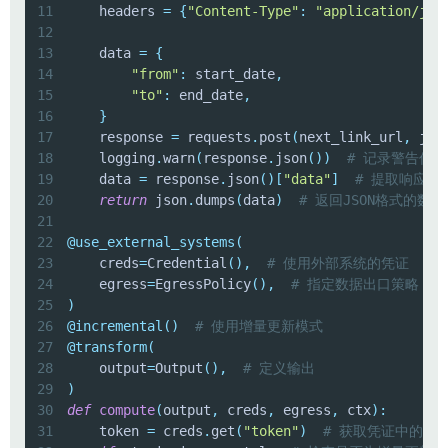
11
    headers 
=
{
"Content-Type"
:
"application/jso
12
13
    data 
=
{
14
"from"
:
 start_date
,
15
"to"
:
 end_date
,
16
}
17
    response 
=
 requests
.
post
(
next_link_url
,
 jso
18
    logging
.
warn
(
response
.
json
(
)
)
# 记录警告信息
19
    data 
=
 response
.
json
(
)
[
"data"
]
# 提取响应中
20
return
 json
.
dumps
(
data
)
# 返回JSON格式的数据
21
22
@use_external_systems
(
23
    creds
=
Credential
(
)
,
# 使用外部系统的凭证
24
    egress
=
EgressPolicy
(
)
,
# 指定数据出口策略
25
)
26
@incremental
(
)
# 使用增量更新模式
27
@transform
(
28
    output
=
Output
(
)
,
# 定义输出
29
)
30
def
compute
(
output
,
 creds
,
 egress
,
 ctx
)
:
31
    token 
=
 creds
.
get
(
"token"
)
# 获取凭证中的tok