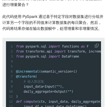
进行增量聚合？
此代码使用 PySpark 通过基于特定字段对数据集进行分组并
计算另一个字段的不同值来计算数据集的每日聚合。然后，
代码将结果存储在输出数据帧中，处理增量和非增量情况。
1
from
 pyspark
.
sql 
import
 functions 
as
2
from
 transforms
.
api 
import
 transform
,
 increment
3
from
 pyspark
.
sql 
import
4
5
6
@incremental
(
semantic_version
=
1
)
7
@transform
(
8
# 输入数据集
9
    input_data
=
Input
(
""
)
,
10
    daily_aggregate
=
Output
(
""
)
11
)
12
def
compute
(
ctx
,
 input_data
,
 daily_aggregate
)
:
13
    input_df 
=
 input_data
.
dataframe
(
)