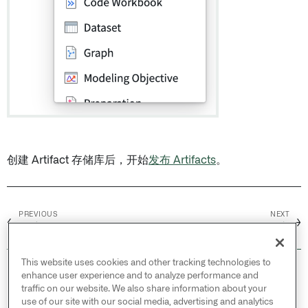
创建 Artifact 存储库后，开始
发布 Artifacts
。
PREVIOUS
NEXT
←
→
导航
删除 Artifact 仓库
This website uses cookies and other tracking technologies to
© 2026 Palantir Technologies Inc. All rights
enhance user experience and to analyze performance and
reserved.
traffic on our website. We also share information about your
use of our site with our social media, advertising and analytics