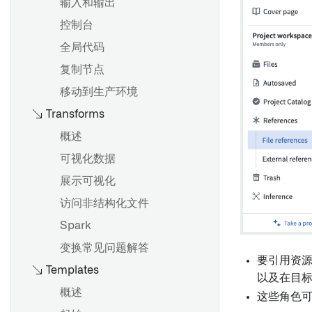
使用图形模式
输入和输出
概述
配置设置
控制台
添加面板
保存和分享分析
全局代码
筛选数据
复制节点
合并数据集
概述
移动到生产环境
Transforms
验证结果
创建和配置图表
面板描述
参数化分析
概述
地图面板
批量变换数据与变换表
可视化数据
使用公式
展示可视化
概述
卡片索引
访问非结构化文件
起始
变换表变换索引
Spark
公式语法
变换常见问题解答
要引用资
Templates
以数据集保存
Vega 图
以及在目
更改输入数据集版本
概述
这些角色