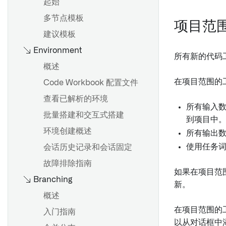
项目引用
概述
起始
以Pipeline Builder格式导出
导入或导出对象集
多节点模板
项目范
Contour逻辑
筛选对象集
建议模板
Environment
导入关联对象
所有新的代码
概述
钻取对象集
概述
使用表达式面板
在项目范围的
使用图表选择深入分析对象
Code Workbook 配置文件
语法和支持的函数
查看已解析的环境
所有输入
数组函数
概述
批量搭建和交互式搭建
到项目中
派生相对日期
从对象集创建时间序列
环境创建概述
所有输出
窗口函数
使用任务词元
可视化时间序列
会话历史记录和会话固定
变换时间序列
故障排除指南
如果在项目范
优化您的分析
Branching
时间序列聚合
新。
Contour中的非确定性
时间和数值范围
概述
Contour中的时区
在项目范围的
预测时间序列
入门指南
以从对话框中