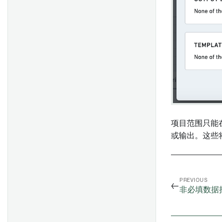
概述
用户提及
数组操作
服务器设置
LaTeX微件
范围操作
起始指南
分页符
时间序列操作
图片
表创建者
表格
函数
Object 属性
Object卡片
Object媒体预览
项目范围只能
确定数据集的RID或文件路径
Contour图表
或输出。这些
配置 ODBC 和 JDBC 驱动时的
代码工作簿图表
故障排除问题
Quiver 图表
PREVIOUS
Quiver仪表盘
←
非必填数据
地图
值嵌入