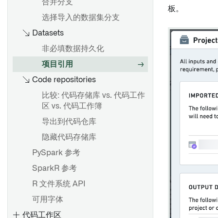
合并分支
板。
使用Contour计算用量
概述
选择导入的数据集分支
Datasets
创建仪表盘
发布和共享仪表盘
非必填数据持久化
在分析中使用仪表盘
项目引用
Code repositories
在 Workshop 模块中嵌入
添加到记事本文档
比较: 代码存储库 vs. 代码工作
区 vs. 代码工作簿
在对象视图中嵌入
导出到代码仓库
添加到 Carbon 工作区
隐藏代码存储库
将 Quiver 仪表盘添加到
PySpark 参考
Marketplace 产品
SparkR 参考
将模板转换为仪表盘
R 文件系统 API
可用字体
概述
代码工作区
创建和使用可视化函数