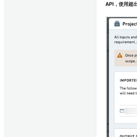
起始指南
复制报告
API，使用
Notepad模板
数据支持字段
常见问题
创建模板
概述
编辑列
自动填充字段
概述
添加模板输入
验证结果
分组
附件字段
概述
添加参数
将输入连接到微件
布尔逻辑
合并
代码编辑器
设置
更改参数
发布模板
执行操作
筛选
生成主键
起始
显示建议值
可视化时间序列
空值和出错处理
Tableau Server 设置
合并多个参数
显示链接到 Objects 的文档
函数库
数值运算
接收通知
Tableau OAuth 设置
使用参数作为微件标题前缀
嵌入文档
数字比较
将表单分享给其他用户
从模板生成并导出文档
从Fusion同步数据到数据集
字符串操作
审阅和编辑响应
概述
与他人分享报告
导出现有的Notepad文档
将表重新同步到数据集
字符串比较
与其他 Foundry 应用集成
设置
在报告中协作
导入XLS文档
时间操作
常见问题解答
入门
以PDF或PowerPoint格式导出
锚链接
索引数据集
时间比较
将报告文本复制为Markdown
资源链接
查找数据集
布尔运算
格式
当前日期
项目范围
布尔比较
以CSV格式导出面板数据