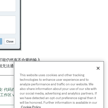
可能仍然有不合规的输入
法通过 UI 禁用它。
This website uses cookies and other tracking
technologies to enhance user experience and to
analyze performance and traffic on our website. We
NEXT
also share information about your use of our site with
: 代码存储库 vs. 代码
→
our social media, advertising and analytics partners. If
工作区 vs. 代码工作簿
we have detected an opt-out preference signal then it
will be honored. Further information is available in our
Cookie Policy