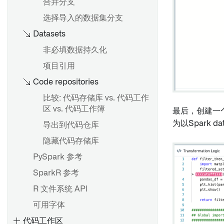
合并分支
使用Contour计算用量
概述
选择导入的数据集分支
Datasets
创建仪表盘
发布和共享仪表盘
非必填数据持久化
在分析中使用仪表盘
项目引用
Code repositories
在 Workshop 模块中嵌入
添加到记事本文档
比较: 代码存储库 vs. 代码工作
区 vs. 代码工作簿
最后，创建一
在对象视图中嵌入
为以Spark d
导出到代码仓库
添加到 Carbon 工作区
隐藏代码存储库
将 Quiver 仪表盘添加到
PySpark 参考
Marketplace 产品
SparkR 参考
将模板转换为仪表盘
R 文件系统 API
可用字体
概述
代码工作区
创建和使用可视化函数