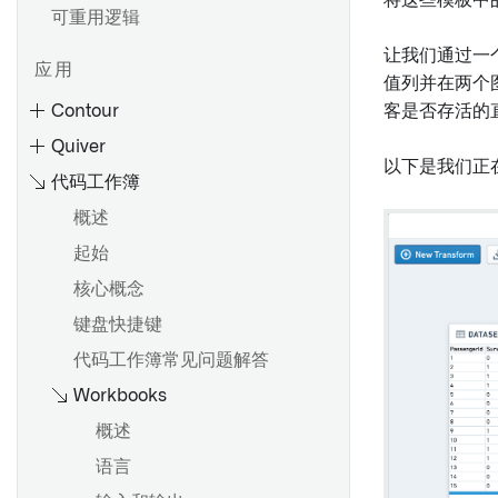
将这些模板中
可重用逻辑
让我们通过一
应用
值列并在两个
Contour
客是否存活的
Quiver
以下是我们正
代码工作簿
概述
起始
核心概念
键盘快捷键
创建路径
代码工作簿常见问题解答
参数化您的分析
概述
Workbooks
切换到聚合数据
数据模型
分享和协作分析
使用分析工具栏
概述
分享结果
使用画布模式
语言