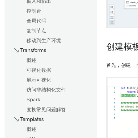
使用图形模式
输入和输出
概述
配置设置
控制台
添加面板
保存和分享分析
全局代码
筛选数据
复制节点
合并数据集
概述
移动到生产环境
创建模
Transforms
验证结果
创建和配置图表
面板描述
参数化分析
概述
首先，创建一
地图面板
批量变换数据与变换表
可视化数据
使用公式
展示可视化
概述
卡片索引
访问非结构化文件
起始
变换表变换索引
Spark
公式语法
变换常见问题解答
Templates
以数据集保存
Vega 图
更改输入数据集版本
概述