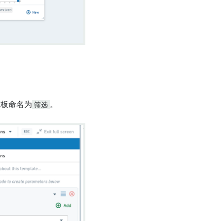
模板命名为
筛选
。