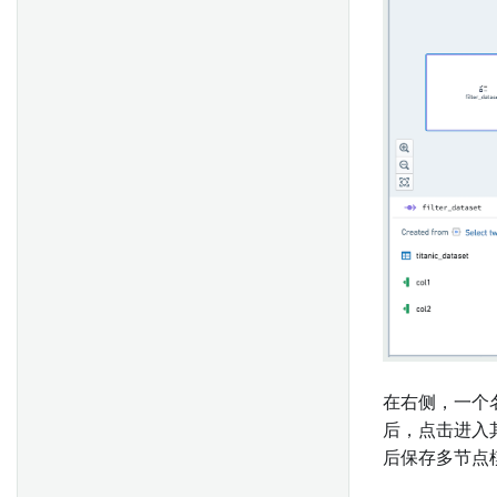
概述
用户提及
数组操作
服务器设置
LaTeX微件
范围操作
起始指南
分页符
时间序列操作
图片
表创建者
表格
函数
Object 属性
Object卡片
Object媒体预览
确定数据集的RID或文件路径
Contour图表
配置 ODBC 和 JDBC 驱动时的
代码工作簿图表
故障排除问题
Quiver 图表
在右侧，一个
Quiver仪表盘
后，点击进入
地图
后保存多节点
值嵌入