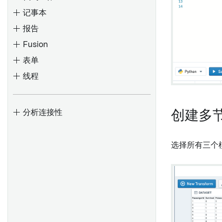
记事本
报告
对象卡片
Fusion
时间序列卡片
表单
事件集卡片
线程
实现卡片
将旧版 Foundry 报告转换为
Contour 或 Notepad
图表卡片
概述
添加或更改报告标题
表格卡片
查找和使用数据
验证器
分析连接性
创建多
嵌入微件
添加内容
数值卡片
创建和使用表格区域
变换
锁定微件数据
从其他Foundry应用程序添加
字符串卡片
创建模板
多重性
选择所有三个
内容
版本历史
日期/时间卡片
格式化单元格
权限
重新排序微件
文档大纲
布尔卡片
下拉菜单、已锁定单元格和链
概述
更改宽度和高度
以PDF格式导出
接
数组卡片
创建表单
设置
显示和隐藏内容
自定义函数
数据更新和编辑历史
数据输出卡片
表单
REST 连接器设置
自动更新数据
演示视图
显示卡片
简单字段