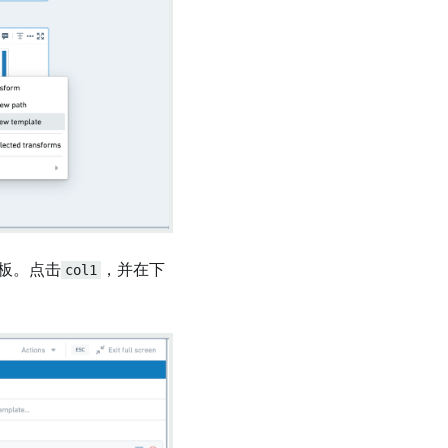
板。点击
col1
，并在下