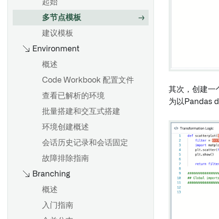
项目引用
概述
起始
以Pipeline Builder格式导出
导入或导出对象集
多节点模板
Contour逻辑
筛选对象集
建议模板
Environment
导入关联对象
概述
钻取对象集
概述
使用表达式面板
使用图表选择深入分析对象
Code Workbook 配置文件
其次，创建一
语法和支持的函数
查看已解析的环境
为以Pandas 
数组函数
概述
批量搭建和交互式搭建
派生相对日期
从对象集创建时间序列
环境创建概述
窗口函数
可视化时间序列
会话历史记录和会话固定
变换时间序列
故障排除指南
优化您的分析
Branching
时间序列聚合
Contour中的非确定性
时间和数值范围
概述
Contour中的时区
预测时间序列
入门指南