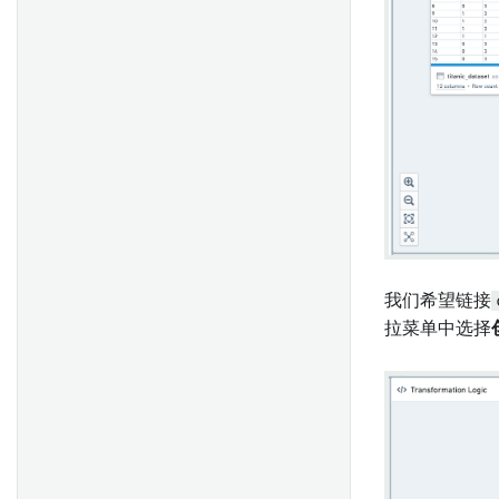
起始指南
复制报告
Notepad模板
数据支持字段
常见问题
创建模板
概述
编辑列
自动填充字段
概述
添加模板输入
验证结果
分组
附件字段
概述
添加参数
将输入连接到微件
布尔逻辑
合并
代码编辑器
设置
更改参数
发布模板
执行操作
筛选
生成主键
起始
显示建议值
可视化时间序列
空值和出错处理
Tableau Server 设置
合并多个参数
显示链接到 Objects 的文档
函数库
数值运算
接收通知
Tableau OAuth 设置
使用参数作为微件标题前缀
嵌入文档
数字比较
将表单分享给其他用户
我们希望链接
从模板生成并导出文档
从Fusion同步数据到数据集
字符串操作
审阅和编辑响应
概述
与他人分享报告
拉菜单中选择
导出现有的Notepad文档
将表重新同步到数据集
字符串比较
与其他 Foundry 应用集成
设置
在报告中协作
导入XLS文档
时间操作
常见问题解答
入门
以PDF或PowerPoint格式导出
锚链接
索引数据集
时间比较
将报告文本复制为Markdown
资源链接
查找数据集
布尔运算
格式
当前日期
项目范围
布尔比较
以CSV格式导出面板数据