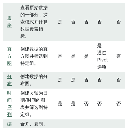
查看原始数据
的一部分，探
表
索模式并计算
是
否
否
否
否
格
数据覆盖指
标。
是，
直
创建数据的直
通过
方
方图并筛选到
是
是
是
否
Pivot
图
特定组。
选项
分
创建数据的分
是
是
否
否
否
布
布图。
时
创建 x 轴为日
间
期/时间的图
是
是
否
否
否
序
表并筛选到特
列
定组。
编
合并、复制、