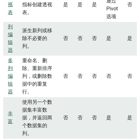
通过
视
指标创建透视
是
是
是
否
Pivot
表
表。
选项
列
派生新列或移
编
除不必要的
否
否
否
是
是
辑
列。
器
多
重命名、删
列
除、重新排序
编
列，或删除数
否
否
否
否
否
辑
据中的重复
器
行。
使用另一个数
据集丰富数
丰
据，并返回两
否
否
否
是
是
富
个数据集的
列。