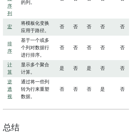
的列。
序
列
将模板化变换
宏
否
否
否
否
否
应用于路径。
基于一个或多
排
个列对数据行
否
否
否
否
否
序
进行排序。
计
显示多个聚合
是
否
是
否
否
算
计算。
逆
通过将一些列
透
转为行来重塑
否
否
否
是
否
视
数据。
总结