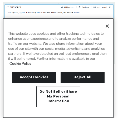
This website uses cookies and other tracking technologies to
enhance user experience and to analyze performance and
traffic on our website. We also share information about your
use of our site with our social media, advertising and analytics
partners. If we have detected an opt-out preference signal then
it will be honored. Further information is available in our
Cookie Policy
请注意，时间序列在
整个
数据集上执行其聚合，并在显示时
Accept Cookies
Reject All
将输出减少到前1000个值。
Do Not Sell or Share
API 参考 ↗
My Personal
配置
Information
Send feedback
X轴