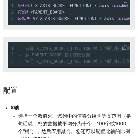
1
SELECT
 X_AXIS_BUCKET_FUNCTION
(
[
x
-
axis
-
column
]
)
,
2
FROM
<
PARENT_BOARD
>
3
GROUP
BY
 X_AXIS_BUCKET_FUNCTION
(
[
x
-
axis
-
column
]
)
1
-- 选择 X_AXIS_BUCKET_FUNCTION 对 x 轴列
2
-- 从 PARENT_BOARD 表中获取数据
3
-- 按照 X_AXIS_BUCKET_FUNCTION 对 x 轴列进行分组
配置
X轴
选择一个数值列。该列中的值将分组为等宽范围（换
句话说，您的数据被平均分为十个、100个或1000
个“桶”），然后应用聚合。您还可以配置此轴的比例