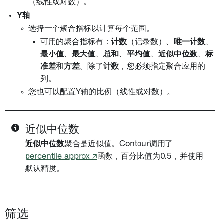
（线性或对数）。
Y轴
选择一个聚合指标以计算每个范围。
可用的聚合指标有：
计数
（记录数）、
唯一计数
、
最小值
、
最大值
、
总和
、
平均值
、
近似中位数
、
标
准差
和
方差
。除了
计数
，您必须指定聚合应用的
列。
您也可以配置Y轴的比例（线性或对数）。
近似中位数
近似中位数
聚合是近似值。Contour调用了
percentile_approx ↗
函数，百分比值为0.5，并使用
默认精度。
筛选