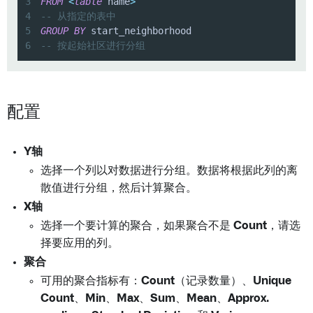
3
FROM
<
table
 name
>
4
-- 从指定的表中
5
GROUP
BY
6
-- 按起始社区进行分组
配置
Y轴
选择一个列以对数据进行分组。数据将根据此列的离
散值进行分组，然后计算聚合。
X轴
选择一个要计算的聚合，如果聚合不是
Count
，请选
择要应用的列。
聚合
可用的聚合指标有：
Count
（记录数量）、
Unique
Count
、
Min
、
Max
、
Sum
、
Mean
、
Approx.