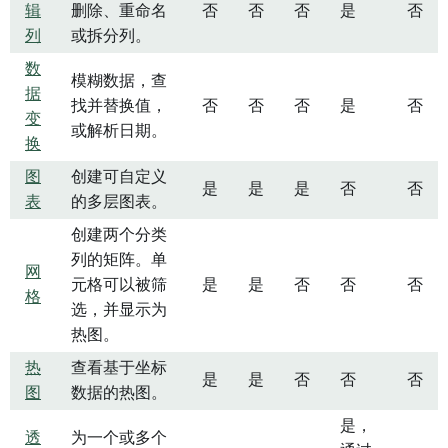
辑
删除、重命名
否
否
否
是
否
列
或拆分列。
数
模糊数据，查
据
找并替换值，
否
否
否
是
否
变
或解析日期。
换
图
创建可自定义
是
是
是
否
否
表
的多层图表。
创建两个分类
列的矩阵。单
网
元格可以被筛
是
是
否
否
否
格
选，并显示为
热图。
热
查看基于坐标
是
是
否
否
否
图
数据的热图。
是，
透
为一个或多个