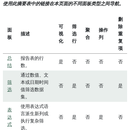
使用此摘要表中的链接在本页面的不同面板类型之间导航。
删
可
筛
除
面
聚
操作
描述
视
选
重
板
合
列
化
行
复
项
总
报告表的行
是
否
否
否
否
结
数。
通过数值、文
筛
本或日期时间
否
是
否
否
是
选
值筛选数据
集。
使用表达式语
表
言派生新列或
达
否
是
否
是
否
执行复杂筛
式
选。