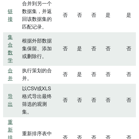
合并到另一个
链
数据集，并返
否
否
否
是
是
接
回该数据集的
匹配记录。
集
根据外部数据
合
集保留、添加
否
是
否
否
否
数
或删除行。
学
合
执行策划的合
否
是
否
否
否
并
并。
以CSV或XLS
导
格式导出最终
否
否
否
否
否
出
筛选的观测
集。
重
新
重新排序表中
排
否
否
否
否
否