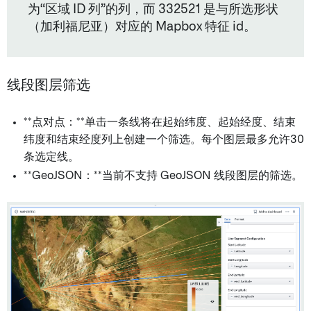
为“区域 ID 列”的列，而 332521 是与所选形状
（加利福尼亚）对应的 Mapbox 特征 id。
线段图层筛选
**点对点：**单击一条线将在起始纬度、起始经度、结束
纬度和结束经度列上创建一个筛选。每个图层最多允许30
条选定线。
**GeoJSON：**当前不支持 GeoJSON 线段图层的筛选。