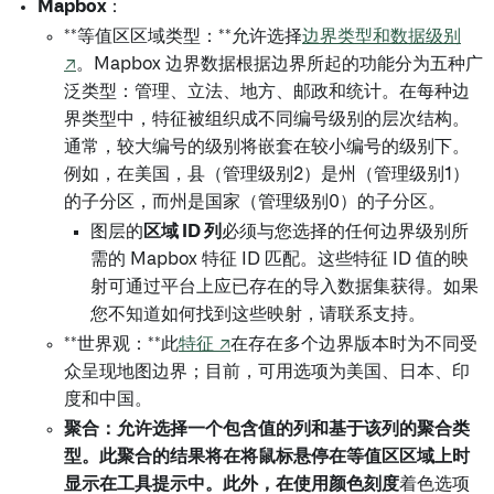
Mapbox
：
**等值区区域类型：**允许选择
边界类型和数据级别
↗
。Mapbox 边界数据根据边界所起的功能分为五种广
泛类型：管理、立法、地方、邮政和统计。在每种边
界类型中，特征被组织成不同编号级别的层次结构。
通常，较大编号的级别将嵌套在较小编号的级别下。
例如，在美国，县（管理级别2）是州（管理级别1）
的子分区，而州是国家（管理级别0）的子分区。
图层的
区域 ID 列
必须与您选择的任何边界级别所
需的 Mapbox 特征 ID 匹配。这些特征 ID 值的映
射可通过平台上应已存在的导入数据集获得。如果
您不知道如何找到这些映射，请联系支持。
**世界观：**此
特征 ↗
在存在多个边界版本时为不同受
众呈现地图边界；目前，可用选项为美国、日本、印
度和中国。
聚合：
允许选择一个包含值的列和基于该列的聚合类
型。此聚合的结果将在将鼠标悬停在等值区区域上时
显示在工具提示中。此外，在使用
颜色刻度
着色选项