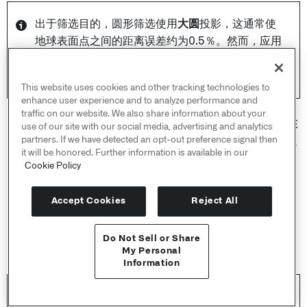
出于筛选目的，圆形筛选使用
大圆
投影，这通常使
地球表面点之间的距离误差约为0.5％。然而，应用
投影到小区域时可以获得更好的精度（并且通常预
期）。
了解更多关于大圆投影的信息。↗
This website uses cookies and other tracking technologies to
enhance user experience and to analyze performance and
traffic on our website. We also share information about your
添加多边形筛选：
允许在地图上绘制一个多边形，这将在
use of our site with our social media, advertising and analytics
partners. If we have detected an opt-out preference signal then
数据源设置为
当前集
的面板中所有点图层上创建一个多边
it will be honored. Further information is available in our
形筛选。按照以下步骤绘制筛选：
Cookie Policy
单击按钮。
然后，单击地图上的任意位置以指定多边形的第一个
Accept Cookies
Reject All
顶点。随后在地图上的点击将按顺序指定多边形的其
他顶点。
Do Not Sell or Share
最后，再次单击第一个点以完成多边形的绘制。
API 参考 ↗
My Personal
Information
Send feedback
您可能会注意到，您绘制的多边形创建了两个筛选