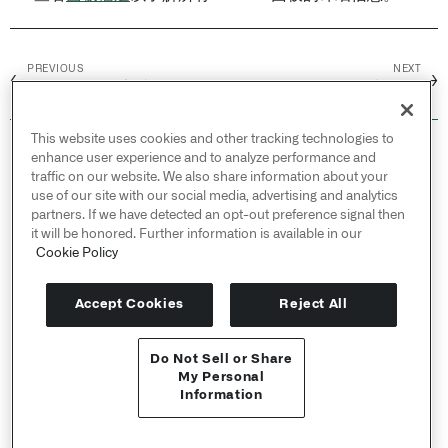
PREVIOUS
NEXT
←
→
Analysis /
分享结果
添加面板
This website uses cookies and other tracking technologies to
© 2026 Palantir Technologies Inc. All rights
enhance user experience and to analyze performance and
reserved.
traffic on our website. We also share information about your
use of our site with our social media, advertising and analytics
Cookies Statement ↗
partners. If we have detected an opt-out preference signal then
Privacy Statement ↗
it will be honored. Further information is available in our
Terms of Use ↗
Cookie Policy
Do Not Sell or Share My Personal Information
Accept Cookies
Reject All
Do Not Sell or Share
API 参考 ↗
My Personal
Information
Send feedback