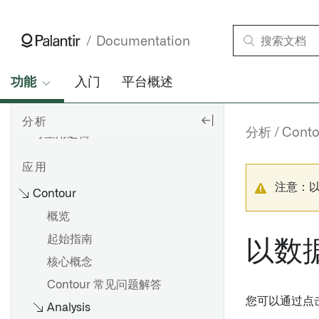
仪表盘
Documentation
报告
模型
功能
入门
平台概述
数据集和对象集
导出输出
分析
分析
Conto
可重用逻辑
应用
注意：
Contour
概览
起始指南
以数
核心概念
Contour 常见问题解答
您可以通过点击
Analysis