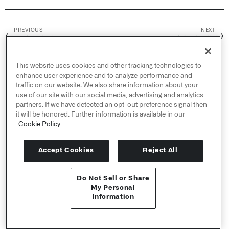
PREVIOUS
NEXT
←
→
语法和支持的函数
派生相对日期
This website uses cookies and other tracking technologies to
© 2026 Palantir Technologies Inc. All rights
enhance user experience and to analyze performance and
reserved.
traffic on our website. We also share information about your
use of our site with our social media, advertising and analytics
Cookies Statement ↗
partners. If we have detected an opt-out preference signal then
Privacy Statement ↗
it will be honored. Further information is available in our
Terms of Use ↗
Cookie Policy
Do Not Sell or Share My Personal Information
Accept Cookies
Reject All
Do Not Sell or Share
API 参考 ↗
My Personal
Information
Send feedback