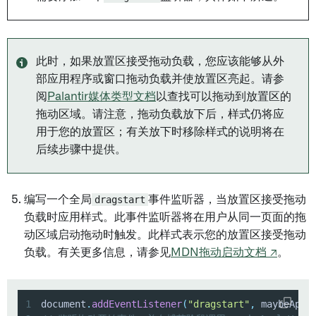
此时，如果放置区接受拖动负载，您应该能够从外
部应用程序或窗口拖动负载并使放置区亮起。请参
阅
Palantir媒体类型文档
以查找可以拖动到放置区的
拖动区域。请注意，拖动负载放下后，样式仍将应
用于您的放置区；有关放下时移除样式的说明将在
后续步骤中提供。
编写一个全局
dragstart
事件监听器，当放置区接受拖动
负载时应用样式。此事件监听器将在用户从同一页面的拖
动区域启动拖动时触发。此样式表示您的放置区接受拖动
负载。有关更多信息，请参见
MDN拖动启动文档 ↗
。
1
document
.
addEventListener
(
"dragstart"
,
 maybeAppl