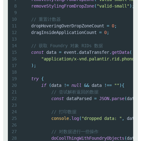
8
removeStylingFromDropZone
(
"valid-small"
)
;
9
10
// 重置计数器
11
    dropHoveringOverDropZoneCount 
=
0
;
12
    dragInsideApplicationCount 
=
0
;
13
14
// 获取 Foundry 对象 RIDs 数据
15
const
 data 
=
 event
.
dataTransfer
.
getData
(
16
"application/x-vnd.palantir.rid.phonogr
17
)
;
18
19
try
{
20
if
(
data 
!=
null
&&
 data 
!==
""
)
{
21
// 尝试解析返回的数据
22
const
 dataParsed 
=
JSON
.
parse
(
data
)
23
24
// 打印数据
25
console
.
log
(
"dropped data: "
,
 dataP
26
27
// 对数据进行一些操作
28
doCoolThingWithFoundryObjects
(
dataP