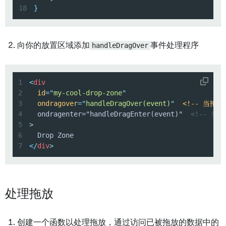
18
}
向你的放置区域添加
handleDragOver
事件处理程序
1
<
div
2
id
=
"
my-cool-drop-zone
"
3
ondragover
=
"
handleDragOver(event)
"
<!--
当拖动
4
  ondragenter="handleDragEnter(event)"  
<!-- 当
5
6
7
</
div
>
处理拖放
创建一个函数以处理拖放，通过访问已被拖放的数据中的