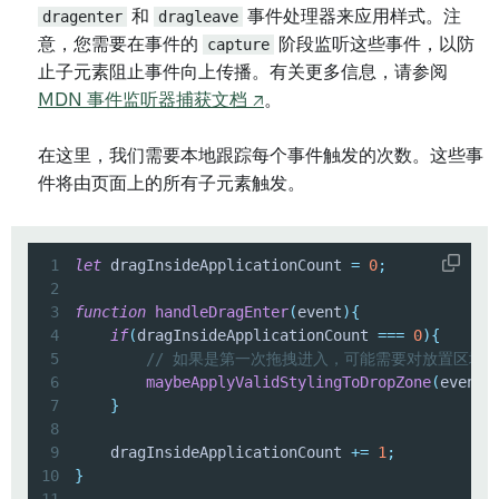
dragenter
和
dragleave
事件处理器来应用样式。注
意，您需要在事件的
capture
阶段监听这些事件，以防
止子元素阻止事件向上传播。有关更多信息，请参阅
MDN 事件监听器捕获文档 ↗
。
在这里，我们需要本地跟踪每个事件触发的次数。这些事
件将由页面上的所有子元素触发。
1
let
 dragInsideApplicationCount 
=
0
;
2
3
function
handleDragEnter
(
event
)
{
4
if
(
dragInsideApplicationCount 
===
0
)
{
5
// 如果是第一次拖拽进入，可能需要对放置区域
6
maybeApplyValidStylingToDropZone
(
event
,
7
}
8
9
    dragInsideApplicationCount 
+=
1
;
10
}