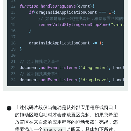
11
12
function
handleDragLeave
(
event
)
{
13
if
(
dragInsideApplicationCount 
===
1
)
{
14
// 如果是最后一次拖拽离开，移除放置区域的有
15
removeValidStylingFromDropZone
(
"valid-s
16
}
17
18
    dragInsideApplicationCount 
-=
1
;
19
}
20
21
// 监听拖拽进入事件
22
document
.
addEventListener
(
"drag-enter"
,
 handleD
23
// 监听拖拽离开事件
24
document
.
addEventListener
(
"drag-leave"
,
 handleD
上述代码片段仅当拖动是从外部应用程序或窗口上
的拖动区域启动时才会使放置区亮起。如果您希望
放置区在来自您的应用程序的拖动负载时亮起，您
需要添加一个
dragstart
监听器，具体如下所述。