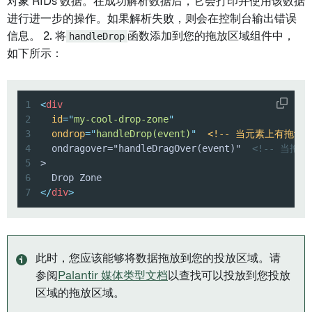
对象 RIDs 数据。在成功解析数据后，它会打印并使用该数据
进行进一步的操作。如果解析失败，则会在控制台输出错误
信息。 2. 将
handleDrop
函数添加到您的拖放区域组件中，
如下所示：
1
<
div
2
id
=
"
my-cool-drop-zone
"
3
ondrop
=
"
handleDrop(event)
"
<!--
当元素上有拖动
4
  ondragover="handleDragOver(event)"  
<!-- 当拖动
5
6
7
</
div
>
此时，您应该能够将数据拖放到您的投放区域。请
参阅
Palantir 媒体类型文档
以查找可以投放到您投放
区域的拖放区域。