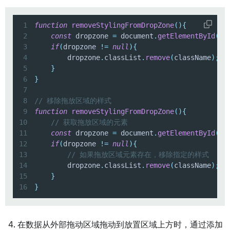
1
function
removeStylingFromDropZone
(
)
{
2
const
 dropzone 
=
 document
.
getElementById
(
"m
3
if
(
dropzone 
!=
null
)
{
4
        dropzone
.
classList
.
remove
(
className
)
;
5
}
6
}
7
8
// 移除拖放区域的样式
9
function
removeStylingFromDropZone
(
)
{
10
// 获取拖放区域的元素
11
const
 dropzone 
=
 document
.
getElementById
(
"m
12
if
(
dropzone 
!=
null
)
{
13
// 如果拖放区域元素存在，移除指定的样式
14
        dropzone
.
classList
.
remove
(
className
)
;
15
}
16
}
在数据从外部拖动区域拖动到放置区域上方时，通过添加