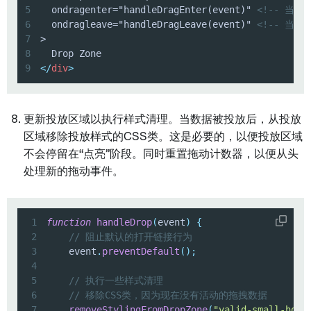
5
  ondragenter="handleDragEnter(event)" 
<!-- 当
6
  ondragleave="handleDragLeave(event)" 
<!-- 当
7
8
9
</
div
>
更新投放区域以执行样式清理。当数据被投放后，从投放
区域移除投放样式的CSS类。这是必要的，以便投放区域
不会停留在“点亮”阶段。同时重置拖动计数器，以便从头
处理新的拖动事件。
1
function
handleDrop
(
event
)
{
2
// 阻止默认的打开链接行为
3
    event
.
preventDefault
(
)
;
4
5
// 执行一些样式清理
6
// 移除CSS类，因为现在没有活动的拖拽数据
7
removeStylingFromDropZone
(
"valid-small-hove