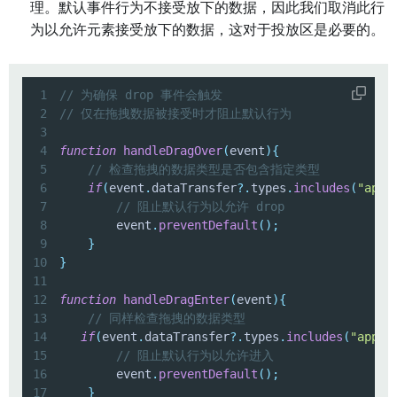
理。默认事件行为不接受放下的数据，因此我们取消此行
为以允许元素接受放下的数据，这对于投放区是必要的。
1
// 为确保 drop 事件会触发
2
// 仅在拖拽数据被接受时才阻止默认行为
3
4
function
handleDragOver
(
event
)
{
5
// 检查拖拽的数据类型是否包含指定类型
6
if
(
event
.
dataTransfer
?.
types
.
includes
(
"appl
7
// 阻止默认行为以允许 drop
8
        event
.
preventDefault
(
)
;
9
}
10
}
11
12
function
handleDragEnter
(
event
)
{
13
// 同样检查拖拽的数据类型
14
if
(
event
.
dataTransfer
?.
types
.
includes
(
"appli
15
// 阻止默认行为以允许进入
16
        event
.
preventDefault
(
)
;
17
}