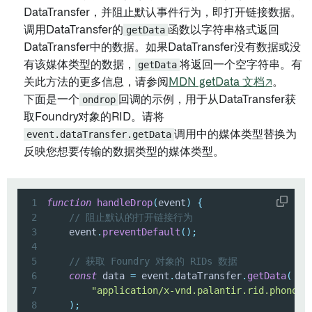
DataTransfer，并阻止默认事件行为，即打开链接数据。
调用DataTransfer的
getData
函数以字符串格式返回
DataTransfer中的数据。如果DataTransfer没有数据或没
有该媒体类型的数据，
getData
将返回一个空字符串。有
关此方法的更多信息，请参阅
MDN getData 文档↗
。
下面是一个
ondrop
回调的示例，用于从DataTransfer获
取Foundry对象的RID。请将
event.dataTransfer.getData
调用中的媒体类型替换为
反映您想要传输的数据类型的媒体类型。
1
function
handleDrop
(
event
)
{
2
// 阻止默认的打开链接行为
3
    event
.
preventDefault
(
)
;
4
5
// 获取 Foundry 对象的 RIDs 数据
6
const
 data 
=
 event
.
dataTransfer
.
getData
(
7
"application/x-vnd.palantir.rid.phonogr
8
)
;