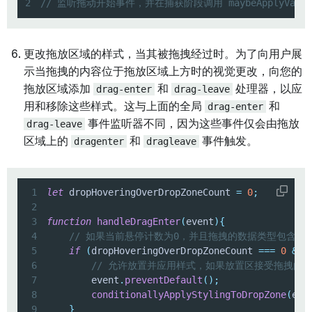
2
// 监听拖动开始事件，并在捕获阶段调用 maybeApplyVali
更改拖放区域的样式，当其被拖拽经过时。为了向用户展
示当拖拽的内容位于拖放区域上方时的视觉更改，向您的
拖放区域添加
drag-enter
和
drag-leave
处理器，以应
用和移除这些样式。这与上面的全局
drag-enter
和
drag-leave
事件监听器不同，因为这些事件仅会由拖放
区域上的
dragenter
和
dragleave
事件触发。
1
let
 dropHoveringOverDropZoneCount 
=
0
;
2
3
function
handleDragEnter
(
event
)
{
4
// 如果当前悬停计数为0，并且拖拽的数据类型包含指
5
if
(
dropHoveringOverDropZoneCount 
===
0
&&
 
6
// 允许放置并应用样式，如果放置区接受拖拽的
7
        event
.
preventDefault
(
)
;
8
conditionallyApplyStylingToDropZone
(
eve
9
}