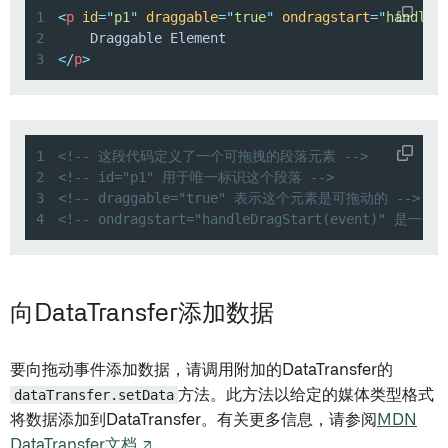
1
<
p
id
=
"
p1
"
draggable
=
"
true
"
ondragstart
=
"
handleD
2
3
</
p
>
1
<!-- 这段代码定义了一个可拖拽的段落元素 -->
2
<!-- id="p1" 用于唯一标识这个段落 -->
3
<!-- draggable="true" 表示这个元素是可拖动的 -->
4
<!-- ondragstart="handleDragStart(event)"
向DataTransfer添加数据
要向拖动事件添加数据，请调用附加的DataTransfer的
dataTransfer.setData
方法。此方法以给定的媒体类型格式
将数据添加到DataTransfer。有关更多信息，请参阅
MDN
DataTransfer文档 ↗
。