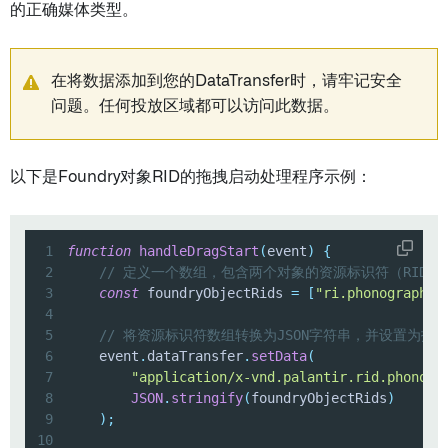
的正确媒体类型。
在将数据添加到您的DataTransfer时，请牢记安全
问题。任何投放区域都可以访问此数据。
以下是Foundry对象RID的拖拽启动处理程序示例：
1
function
handleDragStart
(
event
)
{
2
// 定义一个数组，包含两个对象的资源标识符（RIDs
3
const
 foundryObjectRids 
=
[
"ri.phonograph2-
4
5
// 将资源标识符数组转换为JSON字符串，并设置为拖
6
    event
.
dataTransfer
.
setData
(
7
"application/x-vnd.palantir.rid.phonogr
8
JSON
.
stringify
(
foundryObjectRids
)
9
)
;
10