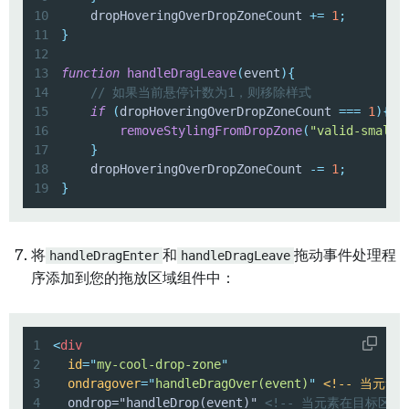
10
    dropHoveringOverDropZoneCount 
+=
1
;
11
}
12
13
function
handleDragLeave
(
event
)
{
14
// 如果当前悬停计数为1，则移除样式
15
if
(
dropHoveringOverDropZoneCount 
===
1
)
{
16
removeStylingFromDropZone
(
"valid-small-
17
}
18
    dropHoveringOverDropZoneCount 
-=
1
;
19
}
将
handleDragEnter
和
handleDragLeave
拖动事件处理程
序添加到您的拖放区域组件中：
1
<
div
2
id
=
"
my-cool-drop-zone
"
3
ondragover
=
"
handleDragOver(event)
"
<!--
当元素
4
  ondrop="handleDrop(event)" 
<!-- 当元素在目标区域