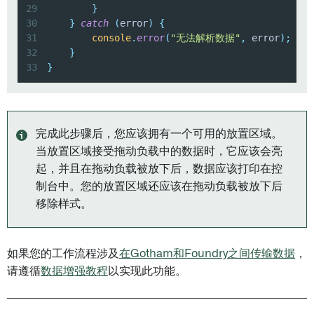
29
}
30
}
catch
(
error
)
{
31
console
.
error
(
"无法解析数据"
,
 error
)
;
32
}
33
}
完成此步骤后，您应该拥有一个可用的放置区域。
当放置区域接受拖动负载中的数据时，它应该会亮
起，并且在拖动负载被放下后，数据应该打印在控
制台中。您的放置区域还应该在拖动负载被放下后
移除样式。
如果您的工作流程涉及
在Gotham和Foundry之间传输数据
，
请遵循
数据增强教程
以实现此功能。