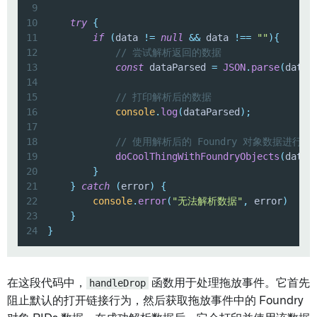
9
10
try
{
11
if
(
data 
!=
null
&&
 data 
!==
""
)
{
12
// 尝试解析返回的数据
13
const
 dataParsed 
=
JSON
.
parse
(
data
)
14
15
// 打印解析后的数据
16
console
.
log
(
dataParsed
)
;
17
18
// 使用解析后的 Foundry 对象数据进行
19
doCoolThingWithFoundryObjects
(
dataP
20
}
21
}
catch
(
error
)
{
22
console
.
error
(
"无法解析数据"
,
 error
)
23
}
24
}
在这段代码中，
handleDrop
函数用于处理拖放事件。它首先
阻止默认的打开链接行为，然后获取拖放事件中的 Foundry