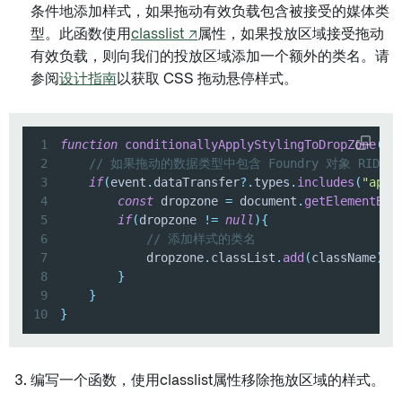
条件地添加样式，如果拖动有效负载包含被接受的媒体类
型。此函数使用
classlist ↗
属性，如果投放区域接受拖动
有效负载，则向我们的投放区域添加一个额外的类名。请
参阅
设计指南
以获取 CSS 拖动悬停样式。
1
function
conditionallyApplyStylingToDropZone
(
ev
2
// 如果拖动的数据类型中包含 Foundry 对象 RI
3
if
(
event
.
dataTransfer
?.
types
.
includes
(
"appl
4
const
 dropzone 
=
 document
.
getElementByI
5
if
(
dropzone 
!=
null
)
{
6
// 添加样式的类名
7
            dropzone
.
classList
.
add
(
className
)
;
8
}
9
}
10
}
编写一个函数，使用classlist属性移除拖放区域的样式。