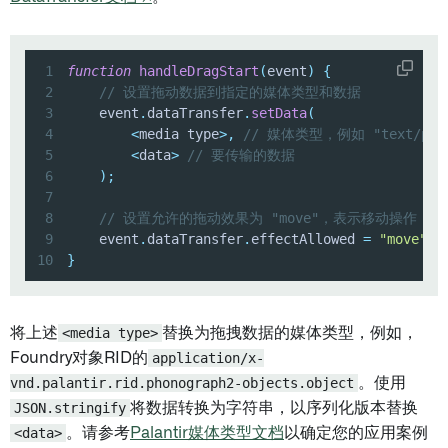
1
function
handleDragStart
(
event
)
{
2
// 设置拖动数据到指定的媒体类型和数据
3
    event
.
dataTransfer
.
setData
(
4
<
media type
>
,
// 媒体类型，例如 "text/plain
5
<
data
>
// 要传输的数据
6
)
;
7
8
// 设置允许的拖动效果为 "move"，表示移动操作
9
    event
.
dataTransfer
.
effectAllowed 
=
"move"
;
10
}
将上述
<media type>
替换为拖拽数据的媒体类型，例如，
Foundry对象RID的
application/x-
vnd.palantir.rid.phonograph2-objects.object
。使用
JSON.stringify
将数据转换为字符串，以序列化版本替换
<data>
。请参考
Palantir媒体类型文档
以确定您的应用案例