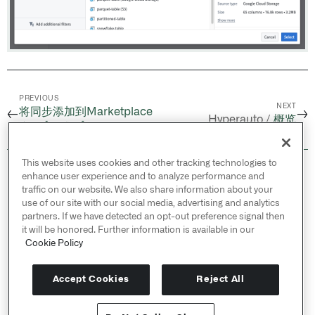
PREVIOUS
NEXT
将同步添加到Marketplace
←
→
Hyperauto /
概览
产品 [测试版]
This website uses cookies and other tracking technologies to
© 2026 Palantir Technologies Inc. All rights
enhance user experience and to analyze performance and
reserved.
traffic on our website. We also share information about your
use of our site with our social media, advertising and analytics
Cookies Statement ↗
partners. If we have detected an opt-out preference signal then
Privacy Statement ↗
it will be honored. Further information is available in our
Terms of Use ↗
Cookie Policy
Do Not Sell or Share My Personal Information
Accept Cookies
Reject All