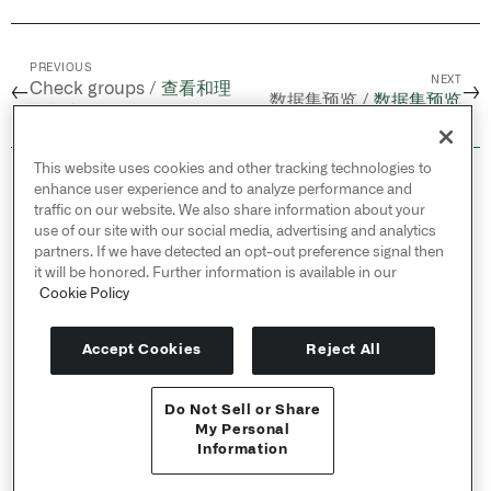
PREVIOUS
NEXT
Check groups /
查看和理
←
→
数据集预览 /
数据集预览
解检查组
This website uses cookies and other tracking technologies to
© 2026 Palantir Technologies Inc. All rights
enhance user experience and to analyze performance and
reserved.
traffic on our website. We also share information about your
use of our site with our social media, advertising and analytics
Cookies Statement ↗
partners. If we have detected an opt-out preference signal then
Privacy Statement ↗
it will be honored. Further information is available in our
Terms of Use ↗
Cookie Policy
Do Not Sell or Share My Personal Information
Accept Cookies
Reject All
Do Not Sell or Share
API 参考 ↗
My Personal
Information
Send feedback