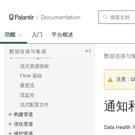
连接器
可用连接器
设置直接连接
Documentation
Palantir 提供的 JDBC 源驱动程序
设置代理
SAP
代理配置参考
功能
入门
平台概述
代理工作器
HyperAuto V1 概述
工作流程
代理代理运行时配置参考
数据连接与集成
开始使用 HyperAuto V1
数据连接与
Resource guides
故障排除参考
数据源探索
流式资源指南
OpenID Connect (OIDC) 身
SDDI 控制台
Flink 基础
份验证
注意：
配置参考
重置流
从 HyperAuto V1 迁移到 V2
SAP 附加组件的安装
流监控
设置数据源
HyperAuto V1 常见问题
安装 Palantir Foundry
通知
流式配置文件
源探索
Connector 2.0 以用于 SAP 应
构建管道
用程序
优化管道
设置批量同步
安装远程代理
Data Hea
维护管道