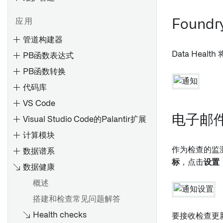
设置流式同步
为 4.6C/620/640 安装远程代
理
基于文件的同步
应用
Found
安装支持包
调试失败任务
媒体集同步
管道构建器
安装修补包
调试失败的管道
优化 JDBC 同步
Data Heal
PB函数表达式
配置 SLT（SAP Landscape
调试失败的流
故障排除参考
Transformation Replication
PB函数转换
使用 Pipeline Builder 创建数
排查内存不足（OOM）出错
Server）
据集批处理管道
代码库
排查计划
创建RFC连接
使用Pipeline Builder创建媒体
VS Code
集批处理管道
概览
卸载 Palantir Foundry
电子邮
Visual Studio Code的Palantir扩展
Connector 2.0 for SAP
Spark 概念
使用代码仓库创建数据集批处
导出任务（旧版）
Applications 或远程代理
计算模块
理管道
理解 Spark 细节
作为检查的监
Palantir Foundry Connector
数据谱系
概述
在控制面板中配置代码库设置
使用代码库创建媒体集批处理
Spark UI [测试版]
概述
2.0 以 SAP 应用的管理控制台
标
，点击
设置
管道
数据健康
添加数据集
理解计算使用情况
设置 Webhook
Palantir Foundry Connector
使用Pipeline Builder创建增量
概述
自动生成输入数据
2.0 以 SAP 应用程序的参数
原生加速
配置参考
管道
搭建和检查常见问题解答
批量输入数据集的计算模式
预览变换
设置和配置清理任务
应用Spark配置文件
使用Pipeline Builder创建流式
Health checks
调试变换
要接收检查更
管道
授权角色
Spark配置文件参考