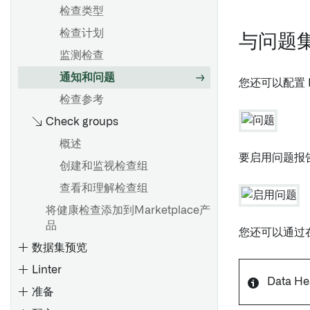
概览
使用项目引用
探索数据沿袭
检查类型
备份和恢复 Palantir Foundry
Connector 2.0 以用于 SAP 应
变换数据
分析更改的影响
探索工件和Ontology实体
检查计划
概述
与问题
概述
用程序
合并数据
保存和分享图表
监测检查
创建增量同步
设置投影
合并数据
节点着色
通知和问题
保持高性能
您还可以配置 
高级细节
创建一个新的来源
创建地理空间变换
图元素参考
检查参考
源探索
Check groups
在Pipeline Builder中创建唯一
流式管道：概述
Foundry 使用优化
Foundry SAP 同步
ID
概述
比较：流处理 vs 批处理
要启用问题报
创建新的流式同步
在流式Pipeline Builder管道中
预览和逻辑
创建和监视检查组
性能考虑
合并数据
增量更新
查看搭建时间线
查看和理解检查组
使用 Foundry Streaming 进行
在 Pipeline Builder 中使用
SAP 对象类型
了解过时的数据集
计算
将健康检查添加到Marketplace产
LLM 节点
品
动态筛选
查找具有指定列的数据集
流式密钥
您还可以通过
频繁模式挖掘
Artifact 存储库
数据集预览
搭建数据集
流式有状态变换
导航
Linter
从SAP提取长文本
管理计划
概述
Data
创建 Artifact 存储库
准备
配置自定义授权和角色管理
概述
添加数据集输出
删除 Artifact 仓库