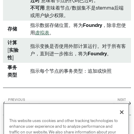
过时
意味着节点的代码已过时。
不可用
意味着节点/数据集不是stemma后端
或用户缺少权限。
指示数据存储位置。将为
Foundry
，除非您使
存储
用
虚拟表
。
计算
指示变换是否使用外部计算运行。对于所有客
[实验
户，直到进一步推出，将为
Foundry
。
性]
事务
指示每个节点的事务类型：追加或快照
类型
PREVIOUS
NEXT
←
→
保存和分享图表
图元素参考
This website uses cookies and other tracking technologies to
© 2026 Palantir Technologies Inc. All rights
enhance user experience and to analyze performance and
reserved.
traffic on our website. We also share information about your