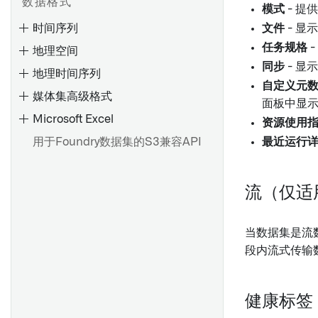
概述
数据格式
创建 Artifact 存储库
模式
- 提
项目结构
示例
配置自定义授权和角色管理
概述
添加数据集输出
时间序列
文件
- 显
删除 Artifact 仓库
虚拟表概述
读取和写入非结构化文件
BEx 查询
检查资源权限
创建计划
添加Ontology输出
任务规格
地理空间
发布制品
读取和写入非结构化文件
单元测试
提取器
查看权限标记更改的影响
查看和修改计划
同步
- 显
添加时空序列输出
地理时间序列
召回制品
单元测试
高级配置
函数
自定义元
查找和管理计划
预览管道
媒体集高级格式
管理权限
面板中显
调试
事务代码和报告提取
常见调度配置
交付管道
Microsoft Excel
设置
资源使用
从SAP导入HANA视图
触发器类型参考
从输出中移除权限标记
用于Foundry数据集的S3兼容API
创建或选择时间序列Object类
最近运行
创建自定义检查
概述
用户归属的 SAP 数据输出与
故障排除参考
型
重大更改
OAuth 2.0
准备数据集以供下载
增量变换参考
向市场产品添加计划 [测试版]
时间序列属性 (TSPs)
流（仅适
示例
时间序列同步
管道管理
概述
中止事务
概述
传感器对象类型设置
添加输入采样策略
当数据集是流
分支设置
从快照创建历史数据集
创建连接流
时间序列权限
段内流式传输
参数
仓库设置
Compass 文件列出器
高级设置
搭建设置
代码库升级
概览
创建自定义函数
健康标签
Spark 配置文件
环境创建概述
推荐的项目和团队结构
派生序列