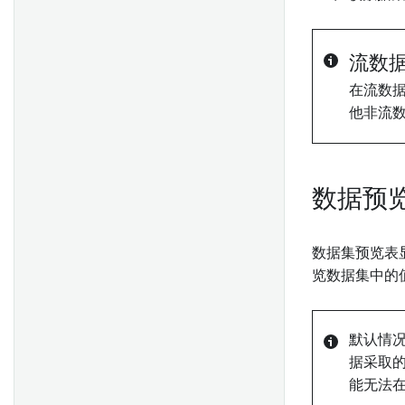
概述
Object 添加时间序列属性
创建计划
概述
在 Workshop 模块和 Quiver
分析中使用时间序列属性
调度器中的 AIP 功能
流数
Spark 边车变换
在流数
他非流
概述
数据期望
开始
在Pipeline Builder中创建传感
配置数据健康检查
参考
器对象类型数据
在 Pipeline Builder 中进行单
使用Ontology Manager创建传
数据预
元测试
感器Object类型
在 Workshop 和 Quiver 中使
数据集预览表
用传感器对象类型的时间序列
变换 Python API
览数据集中的
数据
变换类
Foundry 连接器
默认情
据采取
能无法