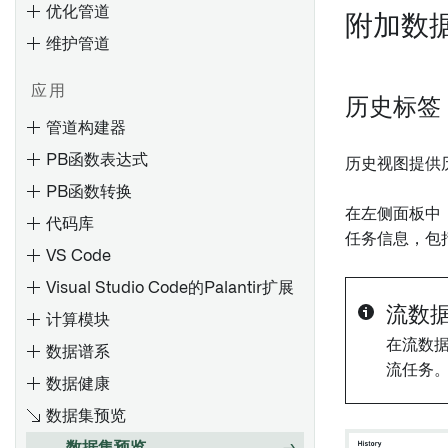
优化管道
设置批量同步
安装远程代理
附加数
维护管道
设置流式同步
为 4.6C/620/640 安装远程代
理
基于文件的同步
应用
安装支持包
历史标签
调试失败任务
媒体集同步
管道构建器
安装修补包
调试失败的管道
优化 JDBC 同步
PB函数表达式
历史视图提供
配置 SLT（SAP Landscape
调试失败的流
故障排除参考
Transformation Replication
PB函数转换
使用 Pipeline Builder 创建数
排查内存不足（OOM）出错
Server）
在左侧面板中
据集批处理管道
代码库
排查计划
任务信息，包
创建RFC连接
使用Pipeline Builder创建媒体
VS Code
集批处理管道
概览
卸载 Palantir Foundry
Visual Studio Code的Palantir扩展
Connector 2.0 for SAP
Spark 概念
使用代码仓库创建数据集批处
导出任务（旧版）
流数
Applications 或远程代理
计算模块
理管道
理解 Spark 细节
在流数
Palantir Foundry Connector
数据谱系
概述
在控制面板中配置代码库设置
使用代码库创建媒体集批处理
Spark UI [测试版]
概述
流任务
2.0 以 SAP 应用的管理控制台
管道
数据健康
添加数据集
理解计算使用情况
设置 Webhook
Palantir Foundry Connector
使用Pipeline Builder创建增量
数据集预览
自动生成输入数据
2.0 以 SAP 应用程序的参数
原生加速
配置参考
管道