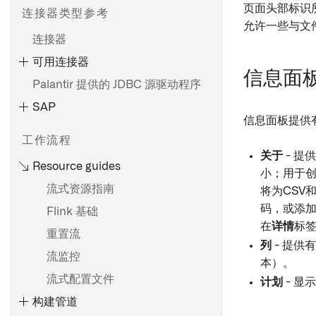
页面头部标识
连接器类型参考
允许一些与文
连接器
可用连接器
设置直接连接
信息面
Palantir 提供的 JDBC 源驱动程序
设置代理
SAP
代理配置参考
信息面板提供
代理工作器
HyperAuto V1 概述
工作流程
代理代理运行时配置参考
关于
- 提
开始使用 HyperAuto V1
Resource guides
小；用于
故障排除参考
数据源探索
流式资源指南
将为CSV
OpenID Connect (OIDC) 身
SDDI 控制台
码，或添
Flink 基础
份验证
在
详情
标
配置参考
重置流
列
- 提供
从 HyperAuto V1 迁移到 V2
SAP 附加组件的安装
流监控
设置数据源
本）。
HyperAuto V1 常见问题
安装 Palantir Foundry
流式配置文件
源探索
计划
- 显
Connector 2.0 以用于 SAP 应
构建管道
用程序