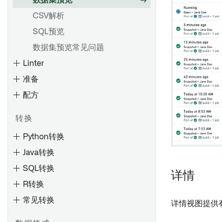
数据集预览
批量输入数据集的计算模式
预览变换
设置和配置清理任务
应用Spark配置文件
使用Pipeline Builder创建流式
CSV解析
调试变换
管道
授权角色
Spark配置文件参考
SQL预览
概览
使用项目引用
探索数据沿袭
检查类型
备份和恢复 Palantir Foundry
数据集预览常见问题
Connector 2.0 以用于 SAP 应
变换数据
分析更改的影响
探索工件和Ontology实体
检查计划
概述
概述
用程序
Linter
合并数据
保存和分享图表
监测检查
创建增量同步
设置投影
准备
合并数据
节点着色
通知和问题
保持高性能
高级细节
创建一个新的来源
配方
创建地理空间变换
图元素参考
检查参考
源探索
在Pipeline Builder中创建唯一
流式管道：概述
Foundry 使用优化
转换
Foundry SAP 同步
ID
概述
比较：流处理 vs 批处理
Python转换
创建新的流式同步
在流式Pipeline Builder管道中
预览和逻辑
创建和监视检查组
性能考虑
合并数据
Java转换
增量更新
查看搭建时间线
查看和理解检查组
使用 Foundry Streaming 进行
在 Pipeline Builder 中使用
SQL转换
SAP 对象类型
了解过时的数据集
计算
详情
LLM 节点
R转换
动态筛选
查找具有指定列的数据集
流式密钥
频繁模式挖掘
Artifact 存储库
常见转换
搭建数据集
详情视图提供
流式有状态变换
导航
变换和管道
变换和管道
从SAP提取长文本
管理计划