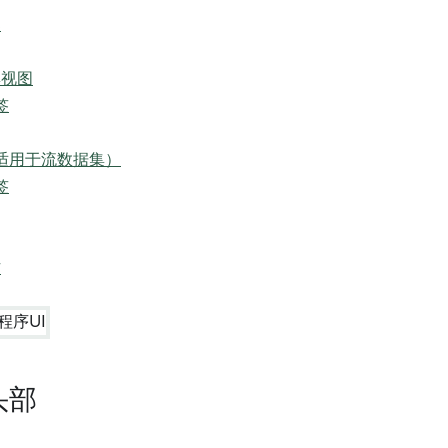
部
集视图
签
适用于流数据集）
签
作
头部