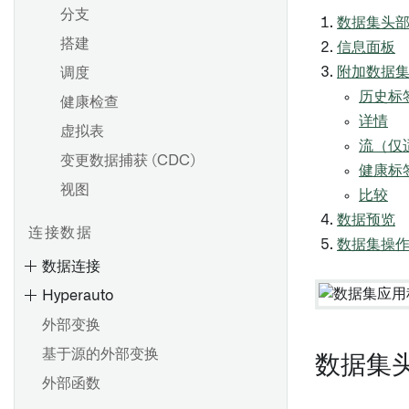
分支
数据集头
搭建
信息面板
附加数据
调度
历史标
健康检查
详情
虚拟表
流（仅
变更数据捕获 (CDC)
健康标
视图
比较
数据预览
连接数据
数据集操
数据连接
Hyperauto
外部变换
基于源的外部变换
数据集
外部函数