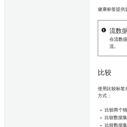
显示和隐藏节点
工件设置
故障排查指南
开发最佳实践
设置派生序列
健康标签提供
Pipeline Builder 中的文件夹
Ontology 导入
分支和发布流程
手动保存派生序列至Ontology
颜色组
高级存储库设置
发现和使用 Python 库
调度最佳实践
管理派生序列
检查点
流数
使用代码库计算用量
共享Python库
搭建生产流水线
派生序列权限
任务组
在流数
常见问题
导出管道代码
流。
概览
使用Velox加速Spark
为CSV或JSON文件推断架构
在 Foundry 中使用时间序列
概览
比较
函数中的时间序列
创建分支
概述
概述
在 FoundryTS 中使用时间序列
提出更改
轻量级变换API
使用比较标签
关于移除权限标记的指南
批准更改
方式：
轻量级变换示例
移除继承的权限标记和组织
概述
分支保护
使用Pipeline Builder创建时间
回退分支
比较两个
在变换中使用Palantir提供的语
序列数据
比较数据
言模型
使用 Ontology Manager 为
比较数据