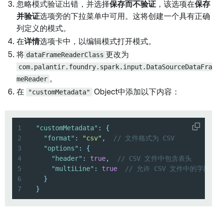
忽略模式验证出错，并选择
保存而不验证
，该选项在
保存
并验证
选项旁的下拉菜单中可用。这将创建一个具有正确
列定义的模式。
在
详情
选项卡中，以编辑模式打开模式。
将
dataFrameReaderClass
更改为
com.palantir.foundry.spark.input.DataSourceDataFra
meReader
。
在
"customMetadata"
Object中添加以下内容：
1
"customMetadata"
:
{
2
"format"
:
"csv"
,
// 文件格式为 CSV
3
"options"
:
{
4
"header"
:
true
,
// CSV 文件中包含表头
5
"multiLine"
:
true
// 允许 CSV 文件中的字段
6
}
7
}