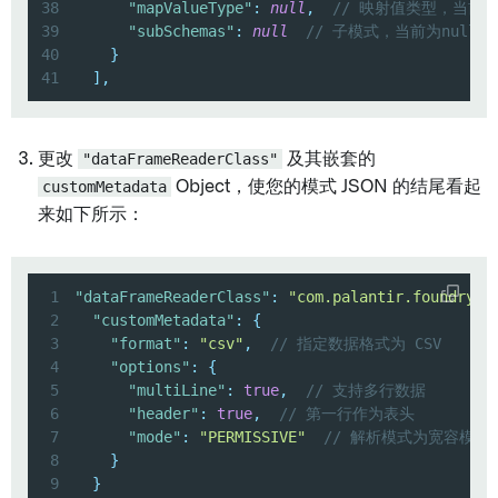
38
"mapValueType"
:
null
,
// 映射值类型，当前为
39
"subSchemas"
:
null
// 子模式，当前为null未
40
}
41
]
,
更改
"dataFrameReaderClass"
及其嵌套的
customMetadata
Object，使您的模式 JSON 的结尾看起
来如下所示：
1
"dataFrameReaderClass"
:
"com.palantir.foundry.s
2
"customMetadata"
:
{
3
"format"
:
"csv"
,
// 指定数据格式为 CSV
4
"options"
:
{
5
"multiLine"
:
true
,
// 支持多行数据
6
"header"
:
true
,
// 第一行作为表头
7
"mode"
:
"PERMISSIVE"
// 解析模式为宽容模
8
}
9
}