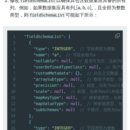
修改
fieldSchemaList
以确保其包含数据集应具备的所有
列。例如，如果数据集应具有列_{a, b, c}_，且全部为整数
类型，则
fieldSchemaList
可能如下所示：
1
"fieldSchemaList"
:
[
2
{
3
"type"
:
"INTEGER"
,
// 字段类型为整数
4
"name"
:
"a"
,
// 字段名称为a
5
"nullable"
:
null
,
// 是否可为空，当前为nul
6
"userDefinedTypeClass"
:
null
,
// 用户定义
7
"customMetadata"
:
{
}
,
// 自定义元数据，当
8
"arraySubtype"
:
null
,
// 数组子类型，当前为
9
"precision"
:
null
,
// 精度，当前为null未指
10
"scale"
:
null
,
// 标度，当前为null未指定
11
"mapKeyType"
:
null
,
// 映射键类型，当前为n
12
"mapValueType"
:
null
,
// 映射值类型，当前为
13
"subSchemas"
:
null
// 子模式，当前为null未
14
}
,
15
{
16
"type"
:
"INTEGER"
,
// 字段类型为整数