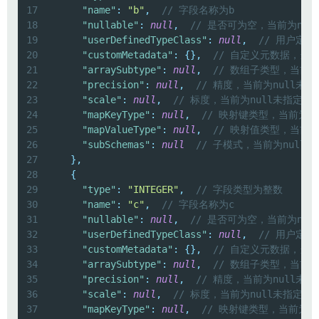
17
"name"
:
"b"
,
// 字段名称为b
18
"nullable"
:
null
,
// 是否可为空，当前为nul
19
"userDefinedTypeClass"
:
null
,
// 用户定义
20
"customMetadata"
:
{
}
,
// 自定义元数据，当
21
"arraySubtype"
:
null
,
// 数组子类型，当前为
22
"precision"
:
null
,
// 精度，当前为null未指
23
"scale"
:
null
,
// 标度，当前为null未指定
24
"mapKeyType"
:
null
,
// 映射键类型，当前为n
25
"mapValueType"
:
null
,
// 映射值类型，当前为
26
"subSchemas"
:
null
// 子模式，当前为null未
27
}
,
28
{
29
"type"
:
"INTEGER"
,
// 字段类型为整数
30
"name"
:
"c"
,
// 字段名称为c
31
"nullable"
:
null
,
// 是否可为空，当前为nul
32
"userDefinedTypeClass"
:
null
,
// 用户定义
33
"customMetadata"
:
{
}
,
// 自定义元数据，当
34
"arraySubtype"
:
null
,
// 数组子类型，当前为
35
"precision"
:
null
,
// 精度，当前为null未指
36
"scale"
:
null
,
// 标度，当前为null未指定
37
"mapKeyType"
:
null
,
// 映射键类型，当前为n