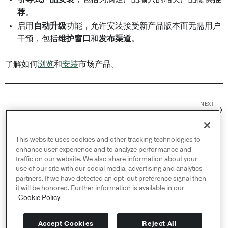
荐
。
启用
自动升级
功能，允许安装接受新产品版本而无需用户
干预，包括
维护窗口
和
发布渠道
。
了解如何
浏览
和
安装
市场产品。
NEXT
→
核心概念
This website uses cookies and other tracking technologies to
© 2026 Palantir Technologies Inc. All rights
enhance user experience and to analyze performance and
reserved.
traffic on our website. We also share information about your
use of our site with our social media, advertising and analytics
Cookies Statement ↗
partners. If we have detected an opt-out preference signal then
Privacy Statement ↗
it will be honored. Further information is available in our
Terms of Use ↗
Cookie Policy
Do Not Sell or Share My Personal Information
Accept Cookies
Reject All