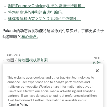
利用Foundry Ontology对您的资源进行建模。
将您的资源条件和约束进行编码。
建模资源和约束之间的关系和相互依赖性。
Palantir的动态调度功能将这些原则付诸实践。了解更多关于
动态调度的
核心概念
。
PREVIOUS
NEXT
地图 /
将地图模板添加到
←
→
起始
Marketplace产品
This website uses cookies and other tracking technologies to
© 2026 Palantir Technologies Inc. All rights
enhance user experience and to analyze performance and
reserved.
traffic on our website. We also share information about your
use of our site with our social media, advertising and analytics
Cookies Statement ↗
partners. If we have detected an opt-out preference signal then
Privacy Statement ↗
it will be honored. Further information is available in our
Terms of Use ↗
Cookie Policy