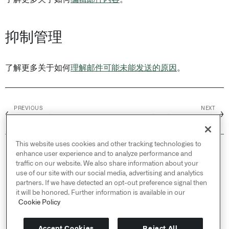
抑制管理
了解更多关于如何
理解邮件可能未能发送的原因
。
PREVIOUS
NEXT
←
→
保留 /
分支删除
电子邮件允许列表
This website uses cookies and other tracking technologies to
© 2026 Palantir Technologies Inc. All rights
enhance user experience and to analyze performance and
reserved.
traffic on our website. We also share information about your
use of our site with our social media, advertising and analytics
Cookies Statement ↗
partners. If we have detected an opt-out preference signal then
Privacy Statement ↗
it will be honored. Further information is available in our
Terms of Use ↗
Cookie Policy
Do Not Sell or Share My Personal Information
Accept Cookies
Reject All