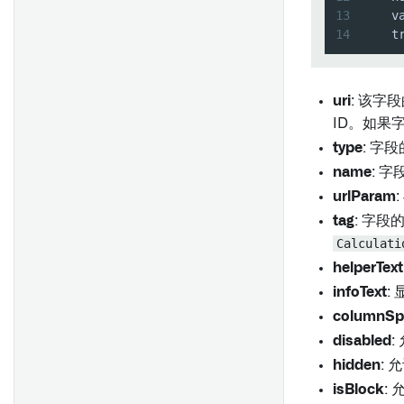
13
    v
14
    t
编辑列
分组
uri
: 该字
合并
ID。如果
筛选
type
: 字
空值和出错处理
name
: 
urlParam
数值运算
tag
: 字
数字比较
Calculati
字符串操作
helperText
字符串比较
infoText
:
时间操作
columnSp
disabled
时间比较
hidden
:
布尔运算
isBlock
:
布尔比较