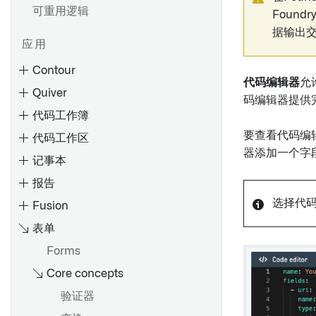
可重用逻辑
Foun
据输出
应用
Contour
代码编辑器
允
Quiver
码编辑器提供
代码工作簿
要查看代码编
代码工作区
器添加一个字
记事本
报告
选择代
Fusion
创建路径
表单
参数化您的分析
概述
Forms
切换到聚合数据
数据模型
将旧版 Foundry 报告转换为
Contour 或 Notepad
Core concepts
分享和协作分析
使用分析工具栏
概述
概述
添加或更改报告标题
分享结果
使用画布模式
语言
查找和使用数据
验证器
嵌入微件
添加内容