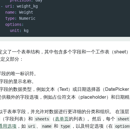
precision
:
-
uri
:
name
:
type
:
options
:
unit
:
 kg
义了一个表单结构，其中包含多个字段和一个工作表（sheet）。
字段定义部分：
字段的唯一标识符。
字段的显示名称。
字段的数据类型，例如文本（Text）或日期选择器（DatePicke
供额外的字段选项，例如占位符文本（placeholder）和日期精度（
似于表单字段，并允许对数据进行更详细的分类和组织。 在顶
（字段列表）和
sheets
（
表单页
的列表）。然后，每个
sheet
通用选项
，如
uri
、
name
和
type
，以及特定选项（在
option