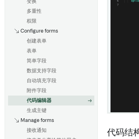
使用图形模式
输入和输出
创建和使用表格区域
变换
锁定微件数据
从其他Foundry应用程序添加
概述
配置设置
控制台
创建模板
多重性
内容
版本历史
添加面板
保存和分享分析
全局代码
格式化单元格
权限
重新排序微件
文档大纲
Configure forms
筛选数据
复制节点
下拉菜单、已锁定单元格和链
更改宽度和高度
以PDF格式导出
接
合并数据集
概述
移动到生产环境
创建表单
显示和隐藏内容
自定义函数
数据更新和编辑历史
验证结果
创建和配置图表
表单
自动更新数据
演示视图
面板描述
参数化分析
概述
简单字段
复制报告
Notepad模板
地图面板
批量变换数据与变换表
可视化数据
数据支持字段
创建模板
概述
使用公式
展示可视化
自动填充字段
概述
添加模板输入
验证结果
概述
卡片索引
访问非结构化文件
附件字段
添加参数
将输入连接到微件
布尔逻辑
起始
变换表变换索引
Spark
代码编辑器
更改参数
发布模板
执行操作
公式语法
变换常见问题解答
生成主键
显示建议值
可视化时间序列
Manage forms
以数据集保存
Vega 图
合并多个参数
显示链接到 Objects 的文档
函数库
更改输入数据集版本
概述
接收通知
代码结
使用参数作为微件标题前缀
嵌入文档