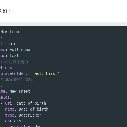
构如下：
s
:
ri
:
ame
:
ype
:
 和其他通用选项
ptions
:
placeholder
:
'Last, First'
# 和其他特定选项
s
:
ame
:
ields
:
-
uri
:
name
:
type
:
options
: