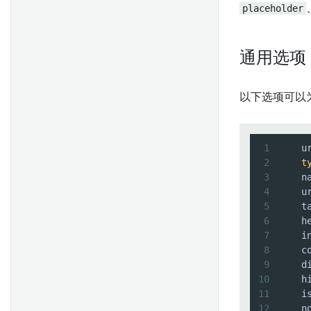
placeholder
服务器设置
起始指南
对象卡片
通用选项
时间序列卡片
事件集卡片
以下选项可以
实现卡片
图表卡片
1
    u
表格卡片
2
t
确定数据集的RID或文件路径
数值卡片
3
    n
4
    u
配置 ODBC 和 JDBC 驱动时的
字符串卡片
5
    t
故障排除问题
日期/时间卡片
6
    h
7
    i
布尔卡片
8
    c
数组卡片
9
    d
10
    h
数据输出卡片
11
    i
显示卡片
12
    n