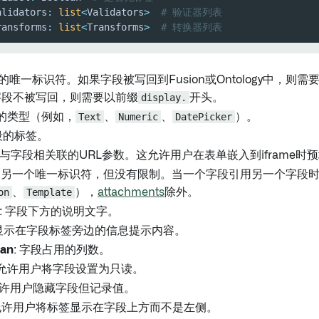
alidators
:
list
<
Validators
>
# 验证器列表
ransforms
:
list
<
Transforms
>
# 转换器列表
段的唯一标识符。如果字段被写回到Fusion或Ontology中，则
字段不被写回，则需要以前缀
display.
开头。
段的类型（例如，
Text
、
Numeric
、
DatePicker
）。
字段的标签。
: 与字段相关联的URL参数。这允许用户在表单嵌入到iframe时
段的另一个唯一标识符，但没有限制。当一个字段引用另一个字段
on
、
Template
），
attachments
除外。
: 字段下方的说明文字。
 显示在字段标签旁边的信息提示内容。
an
: 字段占用的列数。
: 允许用户将字段设置为只读。
 允许用户隐藏字段但记录值。
 允许用户将标签显示在字段上方而不是左侧。