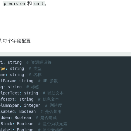
、
precision
和
unit
。
为每个字段配置：
ri
:
 string  
# 资源标识符
ype
:
 string  
# 类型
ame
:
 string  
# 名称
rlParam
:
 string  
# URL参数
ag
:
 string  
# 标签
elperText
:
 string  
# 辅助文本
nfoText
:
 string  
# 信息文本
olumnSpan
:
 integer  
# 列跨度
isabled
:
 Boolean  
# 是否禁用
idden
:
 Boolean  
# 是否隐藏
sBlock
:
 Boolean  
# 是否为块元素
oLabel
:
 Boolean  
# 是否无标签