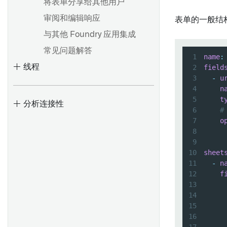
项目引用
概述
起始
将表单分享给其他用户
从模板生成并导出文档
从Fusion同步数据到数据集
以Pipeline Builder格式导出
导入或导出对象集
多节点模板
审阅和编辑响应
表单的一般结
与他人分享报告
Contour逻辑
导出现有的Notepad文档
将表重新同步到数据集
筛选对象集
建议模板
与其他 Foundry 应用集成
在报告中协作
导入XLS文档
导入关联对象
常见问题解答
以PDF或PowerPoint格式导出
1
name
:
概述
锚链接
索引数据集
线程
钻取对象集
概述
2
field
将报告文本复制为Markdown
使用表达式面板
资源链接
查找数据集
3
-
u
使用图表选择深入分析对象
Code Workbook 配置文件
格式
4
n
语法和支持的函数
当前日期
项目范围
查看已解析的环境
5
t
以CSV格式导出面板数据
分析连接性
6
#
数组函数
用户提及
概述
批量搭建和交互式搭建
7
o
派生相对日期
LaTeX微件
8
从对象集创建时间序列
环境创建概述
9
窗口函数
分页符
可视化时间序列
会话历史记录和会话固定
10
sheet
图片
11
-
n
变换时间序列
故障排除指南
概述
12
f
优化您的分析
表格
时间序列聚合
13
设置
Contour中的非确定性
Object 属性
14
时间和数值范围
概述
REST 连接器设置
15
Contour中的时区
Object卡片
预测时间序列
入门指南
16
起始指南
Object媒体预览