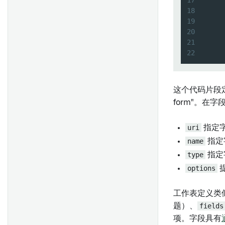
17
合并分支
常见问题
18
使用Contour计算用量
Contour图表
概述
选择导入的数据集分支
19
代码工作簿图表
20
创建仪表盘
概述
21
Quiver 图表
发布和共享仪表盘
非必填数据持久化
22
设置
Quiver仪表盘
在分析中使用仪表盘
项目引用
起始
地图
在 Workshop 模块中嵌入
Tableau Server 设置
这个代码片段定
值嵌入
添加到记事本文档
比较: 代码存储库 vs. 代码工作
form"。在
Tableau OAuth 设置
区 vs. 代码工作簿
函数
在对象视图中嵌入
导出到代码仓库
段落生成器
uri
指定
添加到 Carbon 工作区
概述
name
指定
隐藏代码存储库
表格行生成器
将 Quiver 仪表盘添加到
设置
type
指定
Marketplace 产品
条件部分
入门
options
提
将模板转换为仪表盘
工作表定义类
题）、
fields
概述
概述
项。字段具有
创建和使用可视化函数