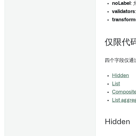
noLabel
:
数组操作
validators
范围操作
transform
时间序列操作
表创建者
仅限代
函数
四个字段仅通
Hidden
List
Composit
List aggre
Hidden