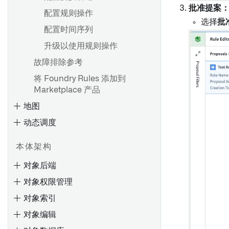
批准提案
类型类
配置规则操作
选择
批
渲染提示
配置时间序列
概述
状态
升级以使用规则操作
为新Objects生成唯一ID
故障排除参考
抛出用户界面错误
将 Foundry Rules 添加到
API: Ontology编辑
Marketplace 产品
地图
动态调度
查询
本体架构
创建模型函数
对象后端
对象权限管理
地图界面概述
入门指南
对象索引
创建、保存和导出地图
创建存根对象
对象编辑
将数据添加到地图
验证Ontology编辑