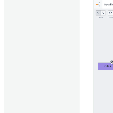
概述
点几何图形
多边形和线几何图形
轨迹几何
显示高规模对象数据
Ontology Object
地图搜索周围函数
Ontology 操作
地图图层编辑器
地图模板
在 Workshop 模块中嵌入地图
模板