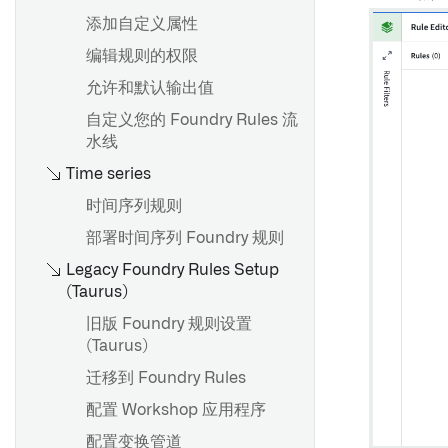
Object标识符
探索相关时间序列
添加自定义属性
创建自定义聚合
使用时间选择
编辑规则的权限
概述
导入Object和链接类型
配置阈值
允许和默认输出值
创建值类型
API: Object和链接
查看和筛选时间轴上的事件
自定义您的 Foundry Rules 流
使用值类型
水线
API：对象集
值类型版本
Time series
API: 附件
概览
值类型权限
时间序列规则
API：媒体
入门指南
值类型约束
部署时间序列 Foundry 规则
场景选项
Legacy Foundry Rules Setup
概述
配置链式模型
概述
(Taurus)
使用Palantir提供的模型创建语
创建结构属性类型
旧版 Foundry 规则设置
义搜索工作流
在控制面板中配置Vertex设置
编辑结构属性类型
(Taurus)
使用自定义模型创建语义搜索
配置链接合并
自动映射结构属性
迁移到 Foundry Rules
工作流
结构属性和共享属性类型
配置 Workshop 应用程序
分块
配置变换管道
PDF处理