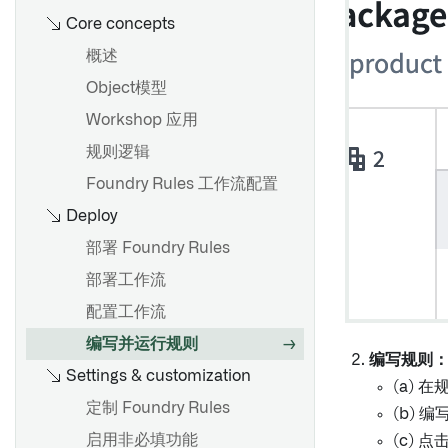
概述
类型参考
Core concepts
评估指标仪表盘
使用图表进行探索
评估
配置 Workshop 标签页
探索现有图表
仅编辑属性
入门
对象上的函数
查看结果
活动
配置微件（旧版）
保存对Ontology的更改
探索Object关系
概述
必填属性
从Python函数进行API调用
通过旋转探索关联对象
通知
配置应用程序侧边栏
审查和恢复更改
Object和边显示选项
Object模型
概述
Ontology 更改
比较对象集
操作
配置配置文件
保存、共享和协作
Workshop 应用
概述
通知
在Pipeline Builder中使用
保存探索
管理Object视图版本
创建图模板
规则逻辑
创建共享属性
Python函数
设置通知
保存列表
从其他应用生成图表
Foundry Rules 工作流配置
编辑共享属性
在Workshop中使用Python函
Webhooks
数
Deploy
应用操作
属性和链接
使用函数生成图表
在对象类型上使用共享属性
设置 Webhook
高级用法
可视化
使用函数派生属性
部署 Foundry Rules
元数据参考
筛选
在Workshop模块中嵌入图形
部署工作流
设计
只读模式
配置工作流
概述
应用程序和文件
编写并运行规则
创建链接类型
编写规则
Settings & customization
概述
编辑链接类型
(a)
概述
配置事件
定制 Foundry Rules
元数据参考
(b)
入门
探索相关事件
启用非必填功能
(c) 点