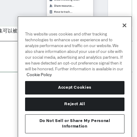
集可以被放置在一个
计划
上以保持输出的更新。
This website uses cookies and other tracking
technologies to enhance user experience and to
analyze performance and traffic on our website. We
also share information about your use of our site with
NEXT
→
our social media, advertising and analytics partners. If
Settings & customization /
定制 Foundry Rules
we have detected an opt-out preference signal then it
will be honored. Further information is available in our
Cookie Policy
Accept Cookies
Reject All
Do Not Sell or Share My Personal
Information
Send feedback