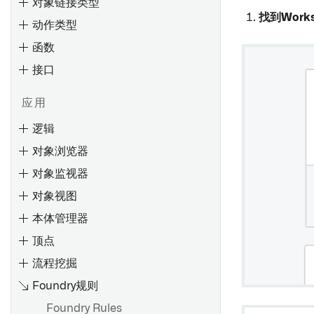
对象链接类型
找到Work
动作类型
函数
接口
概览
创建 Object 类型
应用
编辑Object类型
逻辑
Ontology 占用量
通过类型映射启用 Gotham 集
对象浏览器
成
计算使用：Ontology 索引
概述
输入和输出类型
对象监视器
元数据参考
使用Ontology查询计算使用情
设置参数默认值
装饰器
对象视图
况
筛选参数下拉菜单的结果
处理未定义值
本体管理器
概览
对象下拉菜单安全注意事项
调试函数
顶点
搜索Objects
编辑Object类型属性
覆盖
添加 npm 依赖项
流程挖掘
评估
搜索语法
监控
支持的值格式化
Foundry规则
入门
输入
概述
添加条件格式化
起始步骤
Foundry Rules
创建评估套件
筛选结果
条件
配置标签页
元数据参考