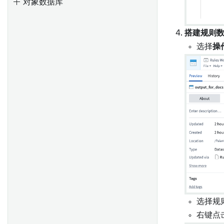
对象数据库
图层管理
存根对象搜索和聚合
导航
模拟日期、时间戳和UUID
搭建规则
选择
模拟用户和组
选择
操
注释
日程安排日历微件
调试
形状
微件配置
直方图
强制限制
操作
优化性能
地图中的时间和时间数据
时间选择
时间轴
事件
时间序列
选择规
右键点