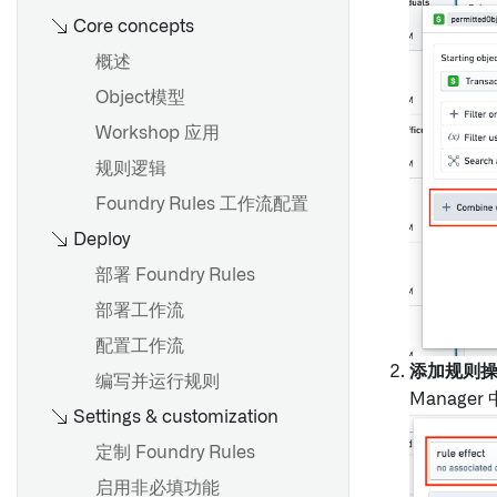
概述
类型参考
Core concepts
评估指标仪表盘
使用图表进行探索
评估
配置 Workshop 标签页
探索现有图表
仅编辑属性
入门
对象上的函数
查看结果
活动
配置微件（旧版）
保存对Ontology的更改
探索Object关系
概述
必填属性
从Python函数进行API调用
通过旋转探索关联对象
通知
配置应用程序侧边栏
审查和恢复更改
Object和边显示选项
Object模型
概述
Ontology 更改
比较对象集
操作
配置配置文件
保存、共享和协作
Workshop 应用
概述
通知
在Pipeline Builder中使用
保存探索
管理Object视图版本
创建图模板
规则逻辑
创建共享属性
Python函数
设置通知
保存列表
从其他应用生成图表
Foundry Rules 工作流配置
编辑共享属性
在Workshop中使用Python函
Webhooks
数
Deploy
应用操作
属性和链接
使用函数生成图表
在对象类型上使用共享属性
设置 Webhook
高级用法
可视化
使用函数派生属性
部署 Foundry Rules
元数据参考
筛选
在Workshop模块中嵌入图形
部署工作流
设计
只读模式
配置工作流
概述
添加规则
应用程序和文件
编写并运行规则
创建链接类型
Manag
Settings & customization
概述
编辑链接类型
概述
配置事件
定制 Foundry Rules
元数据参考
入门
探索相关事件
启用非必填功能