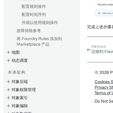
类型类
配置规则操作
渲染提示
配置时间序列
概述
状态
升级以使用规则操作
为新Objects生成唯一ID
完成上述步骤
故障排除参考
抛出用户界面错误
将 Foundry Rules 添加到
API: Ontology编辑
Marketplace 产品
PREVIOUS
←
迁移到 Found
地图
动态调度
查询
本体架构
© 2026 Pal
创建模型函数
对象后端
Cookies 
Privacy S
对象权限管理
地图界面概述
Terms of 
入门指南
对象索引
创建、保存和导出地图
创建存根对象
Do Not Se
对象编辑
将数据添加到地图
验证Ontology编辑