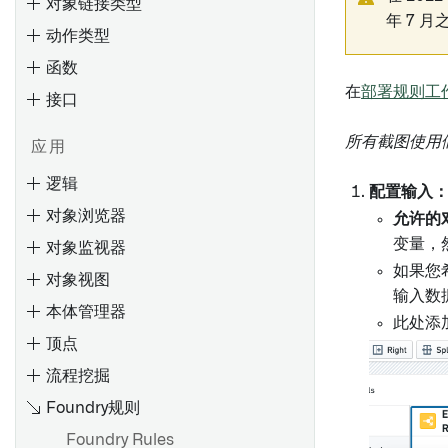
对象链接类型
年 7 月
动作类型
函数
在
部署规则工
接口
概览
创建 Object 类型
所有截图使用
应用
编辑Object类型
逻辑
配置输入
Ontology 占用量
通过类型映射启用 Gotham 集
对象浏览器
成
允许的
计算使用：Ontology 索引
概述
输入和输出类型
变量，
对象监视器
元数据参考
使用Ontology查询计算使用情
设置参数默认值
装饰器
如果您
对象视图
况
筛选参数下拉菜单的结果
处理未定义值
输入数
本体管理器
概览
此处添
对象下拉菜单安全注意事项
调试函数
顶点
搜索Objects
编辑Object类型属性
覆盖
添加 npm 依赖项
流程挖掘
评估
搜索语法
监控
支持的值格式化
Foundry规则
入门
输入
概述
添加条件格式化
起始步骤
Foundry Rules
创建评估套件
筛选结果
条件
配置标签页
元数据参考