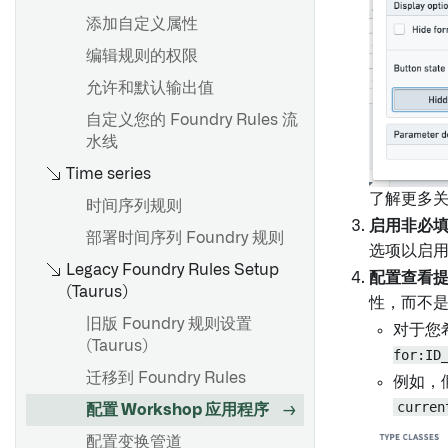
Object标识符
探索相关时间序列
添加自定义属性
创建自定义聚合
使用时间选择
编辑规则的权限
概述
导入Object和链接类型
配置阈值
允许和默认输出值
创建值类型
API: Object和链接
查看和筛选时间轴上的事件
自定义您的 Foundry Rules 流
使用值类型
水线
API：对象集
值类型版本
Time series
API: 附件
概览
值类型权限
了解更多
时间序列规则
API：媒体
入门指南
值类型约束
启用非必
部署时间序列 Foundry 规则
场景选项
选项以启
Legacy Foundry Rules Setup
概述
配置查看
配置链式模型
概述
(Taurus)
性，而不
使用Palantir提供的模型创建语
创建结构属性类型
旧版 Foundry 规则设置
义搜索工作流
对于您希
在控制面板中配置Vertex设置
编辑结构属性类型
(Taurus)
for:ID
使用自定义模型创建语义搜索
配置链接合并
自动映射结构属性
迁移到 Foundry Rules
工作流
例如，
curren
结构属性和共享属性类型
配置 Workshop 应用程序
分块
配置变换管道
PDF处理