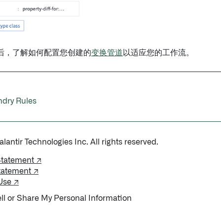
后，了解如何配置您创建的
变换管道
以适应您的工作流。
ry Rules
antir Technologies Inc. All rights reserved.
Statement ↗
tatement ↗
Use ↗
ll or Share My Personal Information