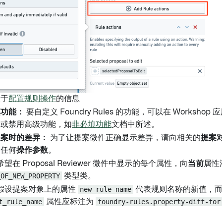
关于
配置规则操作
的信息
填功能：
要自定义 Foundry Rules 的功能，可以在 Worksho
用或禁用高级功能，如
非必填功能
文档中所述。
提案时的差异：
为了让提案微件正确显示差异，请向相关的
提案
是任何
操作参数
。
望在 Proposal Reviewer 微件中显示的每个属性，向
当前
属性
_OF_NEW_PROPERTY
类型类。
假设提案对象上的属性
new_rule_name
代表规则名称的新值，
t_rule_name
属性应标注为
foundry-rules.property-diff-for