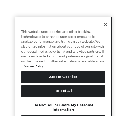
This website uses cookies and other tracking
technologies to enhance user experience and to
analyze performance and traffic on our website. We
also share information about your use of our site with
NEXT
→
our social media, advertising and analytics partners. If
配置变换管道
we have detected an opt-out preference signal then it
will be honored. Further information is available in our
Cookie Policy
Accept Cookies
Reject All
Do Not Sell or Share My Personal
Information