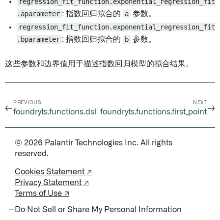
regression_fit_function.exponential_regression_fit
.aparameter
: 指数回归拟合的
a
参数。
regression_fit_function.exponential_regression_fit
.bparameter
: 指数回归拟合的
b
参数。
这些参数和边界值用于描述指数回归模型的拟合结果。
PREVIOUS
NEXT
←
→
foundryts.functions.dsl
foundryts.functions.first_point
© 2026 Palantir Technologies Inc. All rights
reserved.
Cookies Statement ↗
Privacy Statement ↗
Terms of Use ↗
Do Not Sell or Share My Personal Information