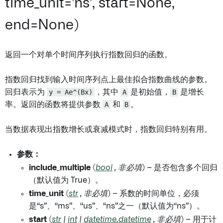
time_unit='ns', start=None,
end=None)
返回一个对单个时间序列执行指数回归的函数。
指数回归找到输入时间序列点上最佳拟合指数曲线的参数。
回归表示为
y = Ae^(Bx)
，其中
A
是初始值，
B
是增长
率。返回的函数将提供参数
A
和
B
。
当数据表现出指数增长或衰减模式时，指数回归特别有用。
参数：
include_multiple
(
bool
,
非必填
) – 是否包含多个回归
（默认值为 True）。
time_unit
(
str
,
非必填
) – 系数的时间单位，必须
是“s”、“ms”、“us”、“ns”之一（默认值为“ns”）。
start
(
str
|
int
|
datetime.datetime
,
非必填
) – 用于计