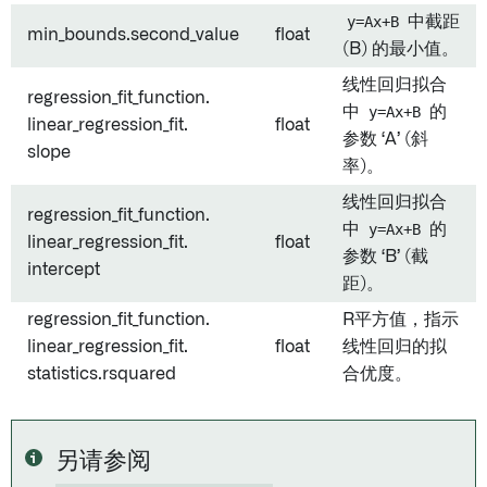
y=Ax+B
中截距
min_bounds.second_value
float
(B) 的最小值。
线性回归拟合
regression_fit_function.
中
y=Ax+B
的
linear_regression_fit.
float
参数 ‘A’ (斜
slope
率)。
线性回归拟合
regression_fit_function.
中
y=Ax+B
的
linear_regression_fit.
float
参数 ‘B’ (截
intercept
距)。
regression_fit_function.
R平方值，指示
linear_regression_fit.
float
线性回归的拟
statistics.rsquared
合优度。
另请参阅