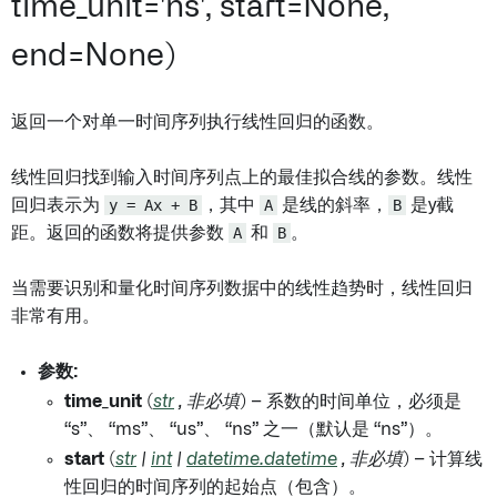
time_unit='ns', start=None,
end=None)
返回一个对单一时间序列执行线性回归的函数。
线性回归找到输入时间序列点上的最佳拟合线的参数。线性
回归表示为
y = Ax + B
，其中
A
是线的斜率，
B
是y截
距。返回的函数将提供参数
A
和
B
。
当需要识别和量化时间序列数据中的线性趋势时，线性回归
非常有用。
参数:
time_unit
(
str
,
非必填
) – 系数的时间单位，必须是
“s”、 “ms”、 “us”、 “ns” 之一（默认是 “ns”）。
start
(
str
|
int
|
datetime.datetime
,
非必填
) – 计算线
性回归的时间序列的起始点（包含）。