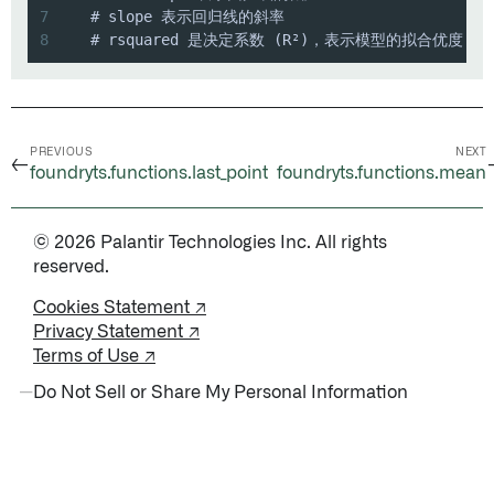
7
8
   # rsquared 是决定系数 (R²)，表示模型的拟合优度
PREVIOUS
NEXT
←
foundryts.functions.last_point
foundryts.functions.mean
© 2026 Palantir Technologies Inc. All rights
reserved.
Cookies Statement ↗
Privacy Statement ↗
Terms of Use ↗
Do Not Sell or Share My Personal Information