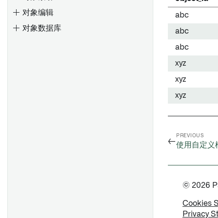
保存列表
从其他应用生成图表
Foundry Rules 工作流配置
创建、保存和导出地图
对象编辑
abc
应用操作
属性和链接
使用函数生成图表
将数据添加到地图
对象数据库
abc
可视化
使用函数派生属性
部署 Foundry Rules
图层管理
abc
筛选
在Workshop模块中嵌入图形
部署工作流
导航
xyz
设计
只读模式
配置工作流
选择
xyz
应用程序和文件
编写并运行规则
注释
日程安排日历微件
xyz
概述
形状
微件配置
配置事件
定制 Foundry Rules
直方图
探索相关事件
启用非必填功能
操作
PREVIOUS
←
探索相关时间序列
添加自定义属性
使用自定义
使用时间选择
编辑规则的权限
地图中的时间和时间数据
配置阈值
允许和默认输出值
时间选择
© 2026 Pal
查看和筛选时间轴上的事件
自定义您的 Foundry Rules 流
时间轴
水线
Cookies 
事件
Privacy S