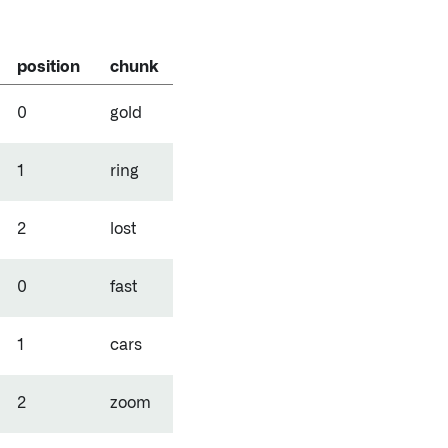
position
chunk
0
gold
1
ring
2
lost
0
fast
1
cars
2
zoom