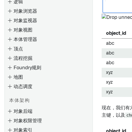
逻辑
对象浏览器
对象监视器
对象视图
object_id
本体管理器
abc
顶点
搜索Objects
abc
流程挖掘
评估
搜索语法
监控
abc
Foundry规则
入门
输入
概述
xyz
地图
创建评估套件
筛选结果
条件
配置标签页
xyz
动态调度
评估指标仪表盘
使用图表进行探索
评估
配置 Workshop 标签页
探索现有图表
xyz
查看结果
活动
配置微件（旧版）
保存对Ontology的更改
探索Object关系
概述
本体架构
通过旋转探索关联对象
通知
配置应用程序侧边栏
审查和恢复更改
Object和边显示选项
Object模型
现在，我们有
对象后端
比较对象集
操作
配置配置文件
保存、共享和协作
Workshop 应用
主键，以及
ch
对象权限管理
保存探索
管理Object视图版本
创建图模板
规则逻辑
地图界面概述
对象索引
object_id