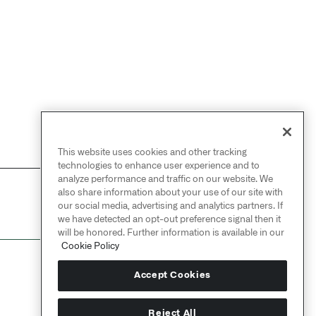
This website uses cookies and other tracking
technologies to enhance user experience and to
analyze performance and traffic on our website. We
also share information about your use of our site with
NEXT
→
our social media, advertising and analytics partners. If
PDF处理
we have detected an opt-out preference signal then it
will be honored. Further information is available in our
Cookie Policy
Accept Cookies
Reject All