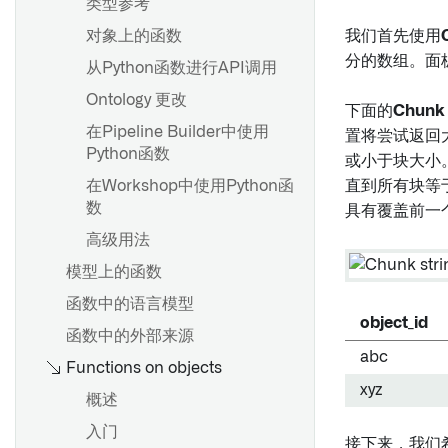
概述
类型参考
仅编辑属性
入门
对象上的函数
我们首先使用
必填属性
分的数组。面
从Python函数进行API调用
概述
Ontology 更改
下面的
Chunk 
概述
通知
在Pipeline Builder中使用
置将尝试返回
创建共享属性
Python函数
或小于块大小
设置通知
编辑共享属性
在Workshop中使用Python函
直到所有块等
Webhooks
数
具有覆盖前一
在对象类型上使用共享属性
设置 Webhook
高级用法
元数据参考
模型上的函数
函数中的语言模型
概述
object_id
函数中的外部来源
创建链接类型
abc
Functions on objects
编辑链接类型
xyz
概述
元数据参考
入门
接下来，我们