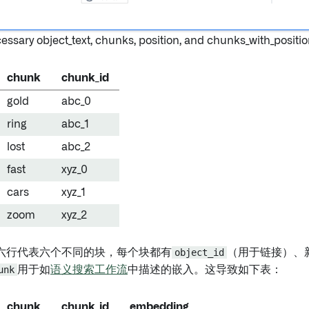
chunk
chunk_id
gold
abc_0
ring
abc_1
lost
abc_2
fast
xyz_0
cars
xyz_1
zoom
xyz_2
六行代表六个不同的块，每个块都有
object_id
（用于链接）、
unk
用于如
语义搜索工作流
中描述的嵌入。这导致如下表：
chunk
chunk_id
embedding