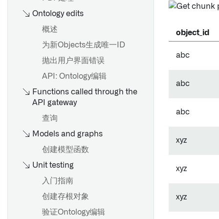
类型类
Ontology edits
渲染提示
概述
object_id
状态
为新Objects生成唯一ID
abc
抛出用户界面错误
API: Ontology编辑
abc
Functions called through the
API gateway
abc
查询
Models and graphs
xyz
创建模型函数
Unit testing
xyz
入门指南
创建存根对象
xyz
验证Ontology编辑