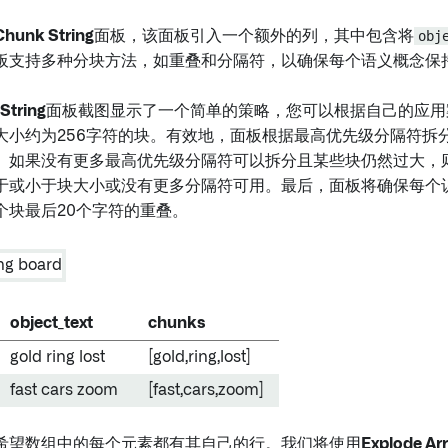
Chunk String
面板，该面板引入一个额外的列，其中包含将
obj
板支持多种分块方法，如重叠和分隔符，以确保每个语义概念保
String
面板截图显示了一个简单的策略，您可以根据自己的应用
大小约为256字符的块。有效地，面板根据最高优先级分隔符拆
。如果没有更多最高优先级分隔符可以拆分且某些块仍然过大，
于或小于块大小或没有更多分隔符可用。最后，面板将确保每个
个块最后20个字符的重叠。
object_text
chunks
gold ring lost
[gold,ring,lost]
fast cars zoom
[fast,cars,zoom]
希望数组中的每个元素都有其自己的行。我们将使用
Explode Arr