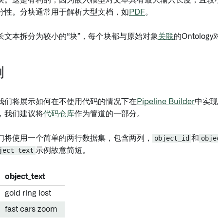
块。这是有利的，因为嵌入模型对文本具有最大输入长度，且较
分性。分块通常用于解析大型文档，如
PDF
。
长文本拆分为较小的“块”，每个块都与原始对象
关联
的Ontolo
例
我们将展示如何在不使用代码的情况下在
Pipeline Builder
中实现
，我们建议将
代码仓库
作为管道的一部分。
们将使用一个简单的两行数据集，包含两列，
object_id
和
obje
ject_text
示例故意简短。
object_text
gold ring lost
fast cars zoom