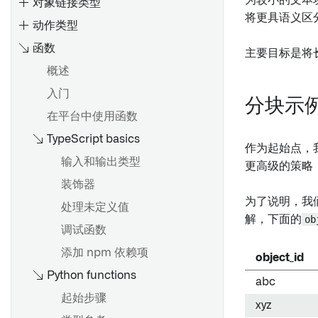
为较小的文本
对象链接类型
将更具语义区
动作类型
函数
主要目标是将
概述
概览
入门
创建 Object 类型
分块示
在平台中使用函数
编辑Object类型
TypeScript basics
Ontology 占用量
通过类型映射启用 Gotham 集
作为起始点，
成
计算使用：Ontology 索引
概述
输入和输出类型
更高级的策略
元数据参考
使用Ontology查询计算使用情
设置参数默认值
装饰器
况
为了说明，我
筛选参数下拉菜单的结果
处理未定义值
解，下面的
ob
概览
对象下拉菜单安全注意事项
调试函数
编辑Object类型属性
覆盖
添加 npm 依赖项
object_id
支持的值格式化
Python functions
abc
添加条件格式化
起始步骤
xyz
元数据参考