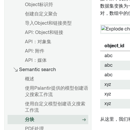
Object标识符
数据集变换为
对，数组中的
创建自定义聚合
概述
导入Object和链接类型
创建值类型
API: Object和链接
使用值类型
API：对象集
值类型版本
object_id
API: 附件
值类型权限
abc
API：媒体
值类型约束
abc
Semantic search
abc
概述
概述
xyz
使用Palantir提供的模型创建语
创建结构属性类型
xyz
义搜索工作流
编辑结构属性类型
xyz
使用自定义模型创建语义搜索
自动映射结构属性
工作流
结构属性和共享属性类型
从这里，我们
分块
PDF处理