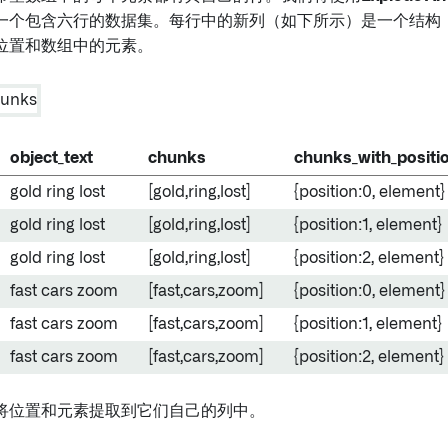
一个包含六行的数据集。每行中的新列（如下所示）是一个结构
位置和数组中的元素。
object_text
chunks
chunks_with_positi
gold ring lost
[gold,ring,lost]
{position:0, element
}
gold ring lost
[gold,ring,lost]
{position:1, element
}
gold ring lost
[gold,ring,lost]
{position:2, element
}
fast cars zoom
[fast,cars,zoom]
{position:0, element
}
fast cars zoom
[fast,cars,zoom]
{position:1, element
}
fast cars zoom
[fast,cars,zoom]
{position:2, element
}
将位置和元素提取到它们自己的列中。