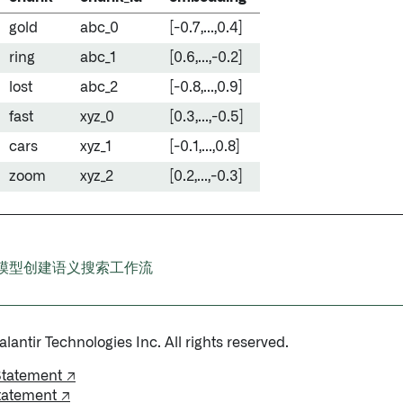
gold
abc_0
[-0.7,...,0.4]
ring
abc_1
[0.6,...,-0.2]
lost
abc_2
[-0.8,...,0.9]
fast
xyz_0
[0.3,...,-0.5]
cars
xyz_1
[-0.1,...,0.8]
zoom
xyz_2
[0.2,...,-0.3]
模型创建语义搜索工作流
antir Technologies Inc. All rights reserved.
Statement ↗
tatement ↗