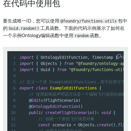
在代码中使用包
要生成唯一ID，您可以使用
@foundry/functions-utils
包中
的
Uuid.random()
工具函数。下面的代码示例展示了如何在
一个示例Ontology编辑函数中使用
random
函数。
1
import
{
 OntologyEditFunction
,
 Timestamp 
}
from
2
import
{
 Objects 
}
from
"@foundry/ontology-api"
3
import
{
 Uuid 
}
from
"@foundry/functions-utils"
4
5
// 定义一个类 ExampleEditFunctions，用于处理与
6
export
class
ExampleEditFunctions
{
7
// 使用装饰器声明该方法是一个编辑飞行场景的函数
8
@
Edits
(
FlightScenario
)
9
@
OntologyEditFunction
(
)
10
public
createFlightScenario
(
)
:
void
{
11
// 创建一个新的飞行场景对象
12
const
 scenario 
=
 Objects
.
create
(
)
.
fligh
13
// 设置飞行场景的名称