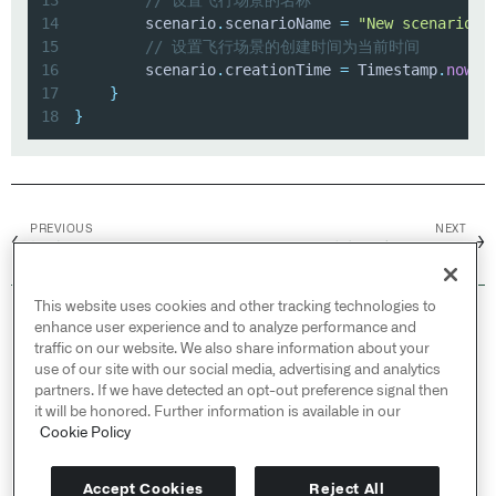
14
        scenario
.
scenarioName 
=
"New scenario"
;
15
// 设置飞行场景的创建时间为当前时间
16
        scenario
.
creationTime 
=
 Timestamp
.
now
(
)
17
}
18
}
PREVIOUS
NEXT
←
→
概述
抛出用户界面错误
This website uses cookies and other tracking technologies to
© 2026 Palantir Technologies Inc. All rights
enhance user experience and to analyze performance and
reserved.
traffic on our website. We also share information about your
use of our site with our social media, advertising and analytics
Cookies Statement ↗
partners. If we have detected an opt-out preference signal then
Privacy Statement ↗
it will be honored. Further information is available in our
Terms of Use ↗
Cookie Policy
Do Not Sell or Share My Personal Information
Accept Cookies
Reject All