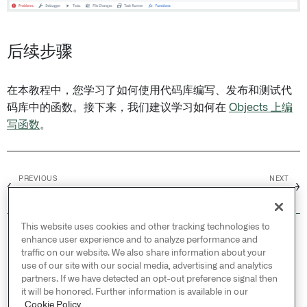
后续步骤
在本教程中，您学习了如何使用代码库编写、发布和测试代
码库中的函数。接下来，我们建议学习如何在
Objects 上编
写函数
。
PREVIOUS
NEXT
←
→
概述
在平台中使用函数
This website uses cookies and other tracking technologies to
© 2026 Palantir Technologies Inc. All rights
enhance user experience and to analyze performance and
reserved.
traffic on our website. We also share information about your
use of our site with our social media, advertising and analytics
Cookies Statement ↗
partners. If we have detected an opt-out preference signal then
Privacy Statement ↗
it will be honored. Further information is available in our
Terms of Use ↗
Cookie Policy