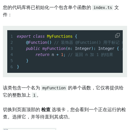
您的代码库将已初始化一个包含单个函数的
index.ts
文
件：
1
export
class
MyFunctions
{
2
@
Function
(
)
// 装饰器 @Function() 用于标记 my
3
public
myFunction
(
n
:
 Integer
)
:
 Integer 
{
//
4
return
 n 
+
1
;
// 返回 n 加 1 的结果
5
}
6
}
该类包含一个名为
myFunction
的单个函数，它仅将提供给
它的整数加上
1
。
切换到页面顶部的
检查
选项卡，您会看到一个正在运行的检
查。选择它，并等待直到其成功。