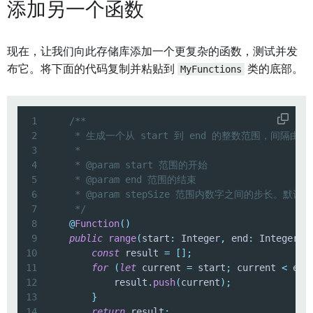
添加另一个函数
现在，让我们向此存储库添加一个更复杂的函数，测试并发
布它。将下面的代码复制并粘贴到
MyFunctions
类的底部。
1
2
3
4
5
6
7
     */
8
@
Function
(
)
9
public
range
(
start
:
 Integer
,
 end
:
 Integer
,
 
10
const
 result 
=
[
]
;
11
for
(
let
 current 
=
 start
;
 current 
<
 end
12
            result
.
push
(
current
)
;
13
}
14
return
 result
;