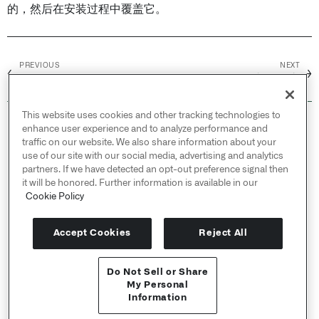
的，然后在安装过程中覆盖它。
PREVIOUS
NEXT
←
→
权限
将资源导入代码库
This website uses cookies and other tracking technologies to
© 2026 Palantir Technologies Inc. All rights
enhance user experience and to analyze performance and
reserved.
traffic on our website. We also share information about your
use of our site with our social media, advertising and analytics
Cookies Statement ↗
partners. If we have detected an opt-out preference signal then
Privacy Statement ↗
it will be honored. Further information is available in our
Terms of Use ↗
Cookie Policy
Do Not Sell or Share My Personal Information
Accept Cookies
Reject All
Do Not Sell or Share
API 参考 ↗
My Personal
Information
Send feedback