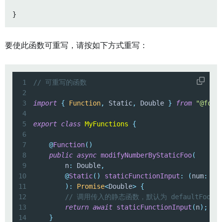
要使此函数可重写，请按如下方式重写：
1
// 可重写的函数
2
3
import
{
Function
,
 Static
,
 Double 
}
from
"@foun
4
5
export
class
MyFunctions
{
6
7
@
Function
(
)
8
public
async
modifyNumberByStaticFoo
(
9
        n
:
 Double
,
10
@
Static
(
)
staticFunctionInput
:
(
num
:
 Do
11
)
:
Promise
<
Double
>
{
12
// 调用传入的静态函数，默认为 defaultFoo
13
return
await
staticFunctionInput
(
n
)
;
14
}