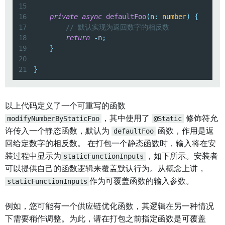
15
16
private
async
defaultFoo
(
n
:
number
)
{
17
// 默认实现为返回数字的相反数
18
return
-
n
;
19
}
20
21
}
以上代码定义了一个可重写的函数
modifyNumberByStaticFoo
，其中使用了
@Static
修饰符允
许传入一个静态函数，默认为
defaultFoo
函数，作用是返
回给定数字的相反数。 在打包一个静态函数时，输入将在安
装过程中显示为
staticFunctionInputs
，如下所示。安装者
可以提供自己的函数逻辑来覆盖默认行为。从概念上讲，
staticFunctionInputs
作为可覆盖函数的输入参数。
例如，您可能有一个供应链优化函数，其逻辑在另一种情况
下需要稍作调整。为此，请在打包之前指定函数是可覆盖