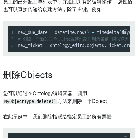
员工的已分配工单列表中，并返回所有的编辑操作。 属性值
也可以直接传递给创建方法，除了主键。例如：
1
new_due_date 
=
 datetime
.
now
(
)
+
 timedelta
(
days
=
7
2
# 创建一个新的工单，并设置其到期日期为当前日期加7天
3
new_ticket 
=
 ontology_edits
.
objects
.
Ticket
.
creat
删除Objects
您可以通过在Ontology编辑容器上调用
MyObjectType.delete()
方法来删除一个Object。
在此示例中，我们删除指派给指定员工的所有票据：