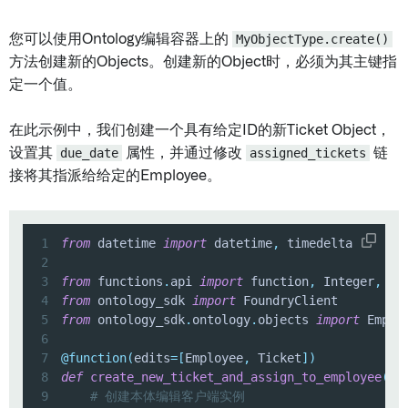
您可以使用Ontology编辑容器上的
MyObjectType.create()
方法创建新的Objects。创建新的Object时，必须为其主键指
定一个值。
在此示例中，我们创建一个具有给定ID的新Ticket Object，
设置其
due_date
属性，并通过修改
assigned_tickets
链
接将其指派给给定的Employee。
1
from
 datetime 
import
 datetime
,
2
3
from
 functions
.
api 
import
 function
,
 Integer
,
 Ar
4
from
 ontology_sdk 
import
5
from
 ontology_sdk
.
ontology
.
objects 
import
 Emplo
6
7
@function
(
edits
=
[
Employee
,
 Ticket
]
)
8
def
create_new_ticket_and_assign_to_employee
(
em
9
# 创建本体编辑客户端实例