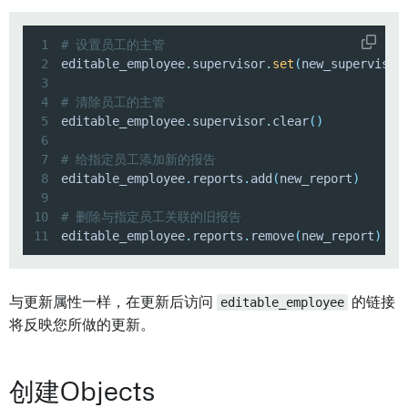
1
# 设置员工的主管
2
editable_employee
.
supervisor
.
set
(
new_supervisor
3
4
# 清除员工的主管
5
editable_employee
.
supervisor
.
clear
(
)
6
7
# 给指定员工添加新的报告
8
editable_employee
.
reports
.
add
(
new_report
)
9
10
# 删除与指定员工关联的旧报告
11
editable_employee
.
reports
.
remove
(
new_report
)
与更新属性一样，在更新后访问
editable_employee
的链接
将反映您所做的更新。
创建Objects