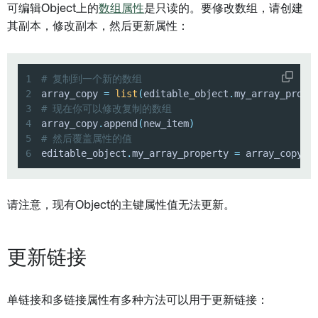
可编辑Object上的
数组属性
是只读的。要修改数组，请创建
其副本，修改副本，然后更新属性：
1
# 复制到一个新的数组
2
array_copy 
=
list
(
editable_object
.
my_array_prope
3
# 现在你可以修改复制的数组
4
array_copy
.
append
(
new_item
)
5
# 然后覆盖属性的值
6
editable_object
.
my_array_property 
=
 array_copy
请注意，现有Object的主键属性值无法更新。
更新链接
单链接和多链接属性有多种方法可以用于更新链接：