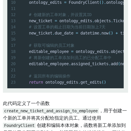
10
    ontology_edits 
=
 FoundryClient
(
)
.
ontology
.
e
11
12
# 创建新的工单对象，并设置其ID
13
    new_ticket 
=
 ontology_edits
.
objects
.
Ticket
.
14
# 设置工单的截止日期为当前日期加上7天
15
    new_ticket
.
due_date 
=
 datetime
.
now
(
)
+
 time
16
17
# 获取可编辑的员工对象
18
    editable_employee 
=
 ontology_edits
.
objects
.
19
# 将新创建的工单添加到员工的已分配工单中
20
    editable_employee
.
assigned_tickets
.
add
(
new_
21
22
# 返回所有的编辑操作
23
return
 ontology_edits
.
get_edits
(
)
此代码定义了一个函数
create_new_ticket_and_assign_to_employee
，用于创建一
个新的工单并将其分配给指定的员工。通过使用
FoundryClient
创建和编辑本体对象，函数将新工单添加到