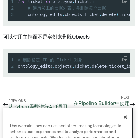
1
for
 ticket 
in
 employee
.
tickets
:
2
# 遍历员工的票据列表，并删除每个票据
3
    ontology_edits
.
objects
.
Ticket
.
delete
(
ticket
)
可以使用主键而不是实例来删除Objects：
1
# 删除指定 ID 的 Ticket 对象
2
ontology_edits
.
objects
.
Ticket
.
delete
(
ticket_id
)
NEXT
PREVIOUS
在Pipeline Builder中使用
←
→
从Python函数进行API调用
Python函数
This website uses cookies and other tracking technologies to
© 2026 Palantir Technologies Inc. All rights
enhance user experience and to analyze performance and
reserved.
traffic on our website. We also share information about your