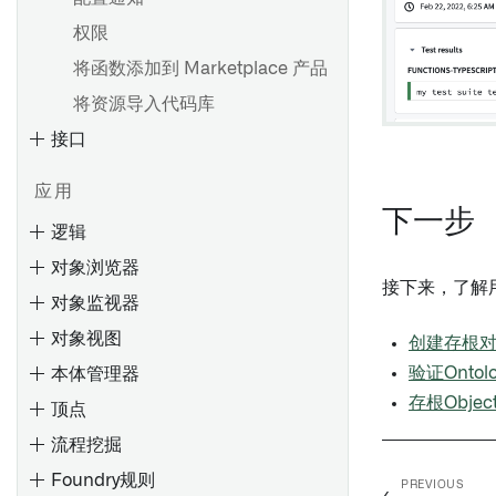
权限
将函数添加到 Marketplace 产品
将资源导入代码库
接口
应用
下一步
逻辑
对象浏览器
接下来，了解用
对象监视器
对象视图
创建存根
验证Ontol
本体管理器
存根Obje
顶点
搜索Objects
流程挖掘
评估
搜索语法
监控
Foundry规则
入门
输入
概述
PREVIOUS