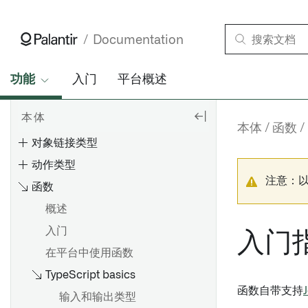
Ontology中的模型
Documentation
核心概念
基于Ontology的应用程序
功能
入门
平台概述
定义本体
本体
本体
本体
函数
对象链接类型
动作类型
注意：
函数
概述
概览
入门
创建 Object 类型
入门
在平台中使用函数
编辑Object类型
TypeScript basics
Ontology 占用量
通过类型映射启用 Gotham 集
成
函数自带支持
计算使用：Ontology 索引
概述
输入和输出类型