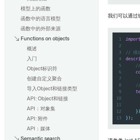
元数据参考
模型上的函数
我们可以通过
函数中的语言模型
概述
函数中的外部来源
创建链接类型
Functions on objects
1
impor
编辑链接类型
2
概述
元数据参考
3
// 描
4
descr
入门
5
/
Object标识符
6
c
7
创建自定义聚合
概述
8
/
导入Object和链接类型
9
t
创建值类型
10
API: Object和链接
使用值类型
11
API：对象集
12
}
值类型版本
13
}
)
;
API: 附件
值类型权限
API：媒体
值类型约束
Semantic search