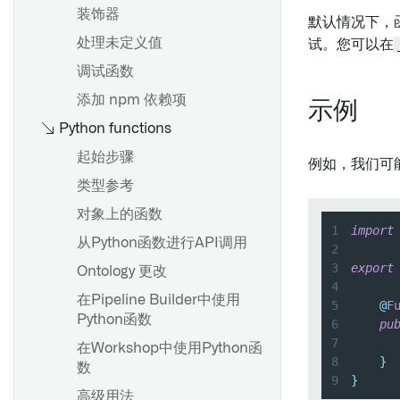
元数据参考
使用Ontology查询计算使用情
设置参数默认值
装饰器
默认情况下，
况
筛选参数下拉菜单的结果
处理未定义值
试。您可以在
概览
对象下拉菜单安全注意事项
调试函数
编辑Object类型属性
覆盖
添加 npm 依赖项
示例
支持的值格式化
Python functions
添加条件格式化
起始步骤
例如，我们可
元数据参考
概述
类型参考
仅编辑属性
入门
对象上的函数
1
import
必填属性
从Python函数进行API调用
2
3
export
概述
Ontology 更改
4
概述
通知
在Pipeline Builder中使用
5
@
F
创建共享属性
Python函数
6
pu
设置通知
7
编辑共享属性
在Workshop中使用Python函
Webhooks
8
}
数
在对象类型上使用共享属性
9
}
设置 Webhook
高级用法