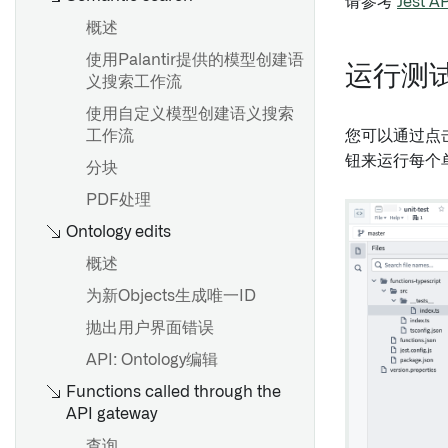
请参考
Jest A
概述
概述
使用Palantir提供的模型创建语
创建结构属性类型
运行测
义搜索工作流
编辑结构属性类型
使用自定义模型创建语义搜索
自动映射结构属性
工作流
您可以通过点
钮来运行每个
结构属性和共享属性类型
分块
PDF处理
类型类
Ontology edits
渲染提示
概述
状态
为新Objects生成唯一ID
抛出用户界面错误
API: Ontology编辑
Functions called through the
API gateway
查询