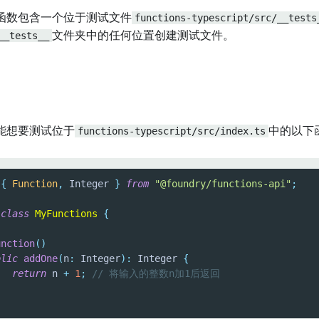
函数包含一个位于测试文件
functions-typescript/src/__tests
__tests__
文件夹中的任何位置创建测试文件。
能想要测试位于
functions-typescript/src/index.ts
中的以下
{
Function
,
 Integer 
}
from
"@foundry/functions-api"
;
class
MyFunctions
{
unction
(
)
blic
addOne
(
n
:
 Integer
)
:
 Integer 
{
return
 n 
+
1
;
// 将输入的整数n加1后返回