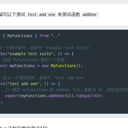
编写以下测试
test add one
来测试函数
addOne
:
t
{
 MyFunctions 
}
from
".."
述一个测试套件，名称为 "example test suite"
ibe
(
"example test suite"
,
(
)
=>
{
/ 创建 MyFunctions 类的一个实例
onst
 myFunctions 
=
new
MyFunctions
(
)
;
/ 定义一个测试用例，名称为 "test add one"
est
(
"test add one"
,
(
)
=>
{
// 调用 myFunctions 的 addOne 方法，参数为 42，期望返回结
expect
(
myFunctions
.
addOne
(
42
)
)
.
toEqual
(
43
)
;
)
;