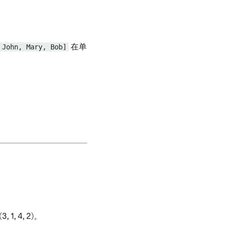
。
 John, Mary, Bob]
在单
 1, 4, 2)。