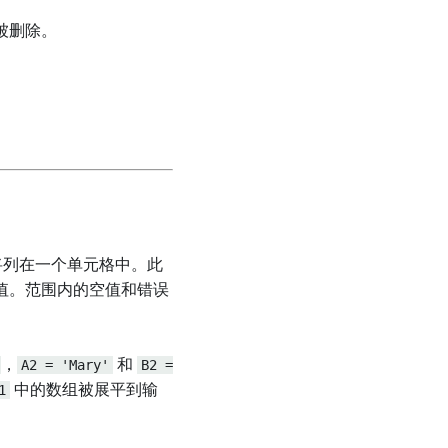
被删除。
将列在一个单元格中。此
值。范围内的空值和错误
，
A2 = 'Mary'
和
B2 =
1
中的数组被展平到输