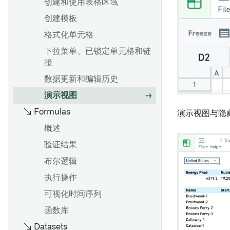
使用图形模式
输入和输出
创建和使用表格区域
锁定微件数据
从其他Foundry应用程序添加
概述
配置设置
控制台
创建模板
内容
版本历史
添加面板
保存和分享分析
全局代码
格式化单元格
重新排序微件
文档大纲
筛选数据
复制节点
下拉菜单、已锁定单元格和链
更改宽度和高度
以PDF格式导出
接
合并数据集
概述
移动到生产环境
显示和隐藏内容
自定义函数
数据更新和编辑历史
验证结果
创建和配置图表
自动更新数据
演示视图
面板描述
参数化分析
概述
复制报告
Formulas
Notepad模板
演示视图与隐
地图面板
批量变换数据与变换表
可视化数据
创建模板
概述
使用公式
展示可视化
概述
添加模板输入
验证结果
概述
卡片索引
访问非结构化文件
添加参数
将输入连接到微件
布尔逻辑
起始
变换表变换索引
Spark
更改参数
发布模板
执行操作
公式语法
变换常见问题解答
显示建议值
可视化时间序列
以数据集保存
Vega 图
合并多个参数
显示链接到 Objects 的文档
函数库
更改输入数据集版本
概述
使用参数作为微件标题前缀
Datasets
嵌入文档