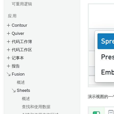
可重用逻辑
应用
Contour
Quiver
代码工作簿
代码工作区
记事本
报告
Fusion
创建路径
概述
参数化您的分析
概述
Sheets
切换到聚合数据
数据模型
将旧版 Foundry 报告转换为
Contour 或 Notepad
演示视图的一
分享和协作分析
使用分析工具栏
概述
概述
添加或更改报告标题
分享结果
使用画布模式
语言
查找和使用数据
嵌入微件
添加内容