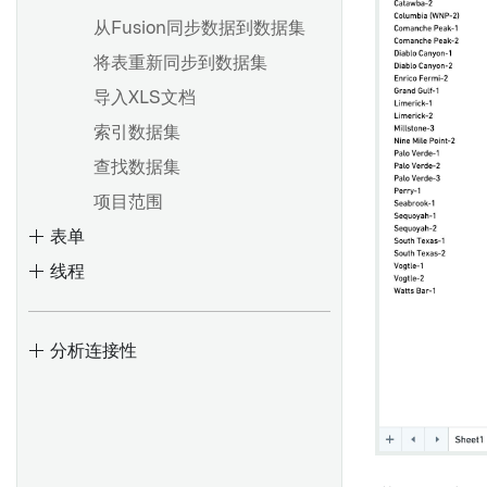
项目引用
概述
起始
从模板生成并导出文档
从Fusion同步数据到数据集
以Pipeline Builder格式导出
导入或导出对象集
多节点模板
与他人分享报告
Contour逻辑
导出现有的Notepad文档
将表重新同步到数据集
筛选对象集
建议模板
在报告中协作
导入XLS文档
导入关联对象
以PDF或PowerPoint格式导出
概述
锚链接
索引数据集
钻取对象集
概述
将报告文本复制为Markdown
使用表达式面板
资源链接
查找数据集
使用图表选择深入分析对象
Code Workbook 配置文件
格式
语法和支持的函数
当前日期
项目范围
查看已解析的环境
以CSV格式导出面板数据
表单
数组函数
用户提及
概述
批量搭建和交互式搭建
线程
派生相对日期
LaTeX微件
从对象集创建时间序列
环境创建概述
窗口函数
分页符
可视化时间序列
会话历史记录和会话固定
图片
验证器
分析连接性
变换时间序列
故障排除指南
优化您的分析
表格
变换
时间序列聚合
Contour中的非确定性
Object 属性
多重性
时间和数值范围
概述
Contour中的时区
Object卡片
权限
预测时间序列
入门指南
Object媒体预览