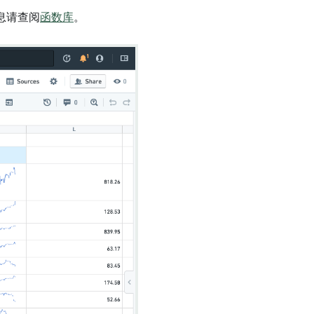
息请查阅
函数库
。