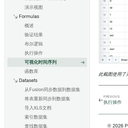
验证结果
创建和配置图表
自动更新数据
演示视图
面板描述
参数化分析
概述
复制报告
Formulas
Notepad模板
地图面板
批量变换数据与变换表
可视化数据
创建模板
概述
使用公式
展示可视化
概述
添加模板输入
验证结果
概述
卡片索引
访问非结构化文件
添加参数
将输入连接到微件
布尔逻辑
起始
变换表变换索引
Spark
更改参数
发布模板
执行操作
公式语法
变换常见问题解答
显示建议值
可视化时间序列
以数据集保存
Vega 图
合并多个参数
显示链接到 Objects 的文档
函数库
此截图使用了
更改输入数据集版本
概述
使用参数作为微件标题前缀
Datasets
嵌入文档
项目引用
概述
起始
从模板生成并导出文档
从Fusion同步数据到数据集
以Pipeline Builder格式导出
导入或导出对象集
多节点模板
与他人分享报告
PREVIOUS
Contour逻辑
导出现有的Notepad文档
将表重新同步到数据集
←
筛选对象集
建议模板
执行操作
在报告中协作
导入XLS文档
导入关联对象
以PDF或PowerPoint格式导出
概述
锚链接
索引数据集
钻取对象集
概述
将报告文本复制为Markdown
© 2026 Pal
使用表达式面板
资源链接
查找数据集