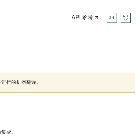
AB
API 参考 ↗
ZH
XY
本进行的机器翻译。
的集成。