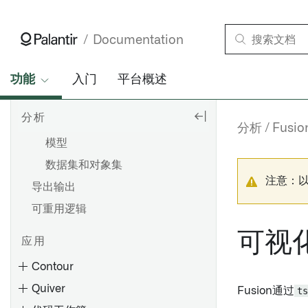
分析
Documentation
分析类型
Analytical results
功能
入门
平台概述
仪表盘
分析
报告
分析
Fusio
模型
数据集和对象集
注意：
导出输出
可重用逻辑
可视
应用
Contour
Quiver
Fusion通过
ts