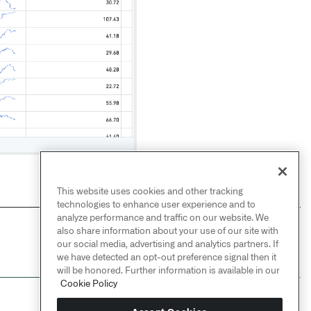
This website uses cookies and other tracking
technologies to enhance user experience and to
analyze performance and traffic on our website. We
also share information about your use of our site with
NEXT
→
our social media, advertising and analytics partners. If
函数库
we have detected an opt-out preference signal then it
will be honored. Further information is available in our
Cookie Policy