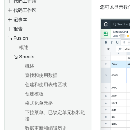
代码工作簿
您可以显示数
代码工作区
记事本
报告
Fusion
创建路径
概述
参数化您的分析
概述
Sheets
切换到聚合数据
数据模型
将旧版 Foundry 报告转换为
Contour 或 Notepad
分享和协作分析
使用分析工具栏
概述
概述
添加或更改报告标题
分享结果
使用画布模式
语言
查找和使用数据
嵌入微件
添加内容
使用图形模式
输入和输出
创建和使用表格区域
锁定微件数据
从其他Foundry应用程序添加
概述
配置设置
控制台
创建模板
内容
版本历史
添加面板
保存和分享分析
全局代码
格式化单元格
重新排序微件
文档大纲
筛选数据
复制节点
下拉菜单、已锁定单元格和链
更改宽度和高度
以PDF格式导出
接
合并数据集
概述
移动到生产环境
显示和隐藏内容
自定义函数
数据更新和编辑历史