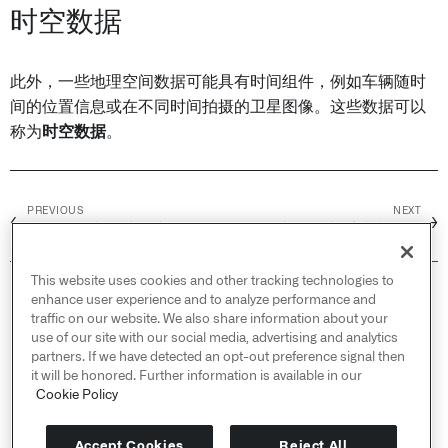
时空数据
此外，一些地理空间数据可能具有时间组件，例如车辆随时
间的位置信息或在不同时间拍摄的卫星图像。这些数据可以
称为
时空数据
。
PREVIOUS
NEXT
←
→
Foundry中的地理空间数据
坐标参考系统和投影
This website uses cookies and other tracking technologies to
© 2026 Palantir Technologies Inc. All rights
enhance user experience and to analyze performance and
reserved.
traffic on our website. We also share information about your
use of our site with our social media, advertising and analytics
Cookies Statement ↗
partners. If we have detected an opt-out preference signal then
Privacy Statement ↗
it will be honored. Further information is available in our
Terms of Use ↗
Cookie Policy
Do Not Sell or Share My Personal Information
Accept Cookies
Reject All