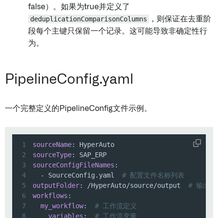
false）。如果为true并定义了
deduplicationComparisonColumns
，则保证在去重阶
段每个主键只保留一个记录。这可能导致非确定性行
为。
PipelineConfig.yaml
一个完整定义的PipelineConfig文件示例。
1
sourceName
:
2
sourceType
:
3
sourceConfigFileNames
:
4
-
 SourceConfig.yaml  
# 配置文件名称列表
5
outputFolder
:
 /HyperAuto/source/output  
# 输出
6
workflows
:
7
my_workflow
:
# 工作流定义
8
variables
:
# 工作流变量