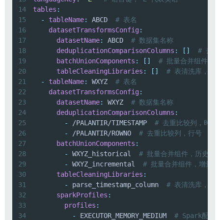
14
tables
:
15
-
tableName
:
 ABCD  
# 表名
16
datasetTransformsConfig
:
17
datasetName
:
 ABCD  
# 数据集名称
18
deduplicationComparisonColumns
:
[
]
# 去
19
batchUnionComponents
:
[
]
# 批量合并组件，
20
tableCleaningLibraries
:
[
]
# 表清洗库，当
21
-
tableName
:
 WXYZ  
# 表名
22
datasetTransformsConfig
:
23
datasetName
:
 WXYZ  
# 数据集名称
24
deduplicationComparisonColumns
:
25
-
 /PALANTIR/TIMESTAMP  
# 去重比较列，时间
26
-
 /PALANTIR/ROWNO  
# 去重比较列，行号
27
batchUnionComponents
:
28
-
 WXYZ_historical  
# 批量合并组件，历史数
29
-
 WXYZ_incremental  
# 批量合并组件，增量数
30
tableCleaningLibraries
:
31
-
 parse_timestamp_column  
# 表清洗库，用
32
sparkProfiles
:
33
profiles
:
34
-
 EXECUTOR_MEMORY_MEDIUM  
# Spark配