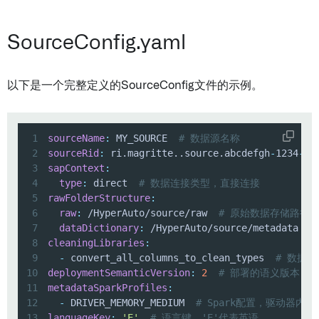
SourceConfig.yaml
以下是一个完整定义的SourceConfig文件的示例。
1
sourceName
:
 MY_SOURCE  
# 数据源名称
2
sourceRid
:
 ri.magritte..source.abcdefgh
-
1234
-
56
3
sapContext
:
4
type
:
 direct  
# 数据连接类型，直接连接
5
rawFolderStructure
:
6
raw
:
 /HyperAuto/source/raw  
# 原始数据存储路径
7
dataDictionary
:
 /HyperAuto/source/metadata  
#
8
cleaningLibraries
:
9
-
 convert_all_columns_to_clean_types  
# 数据
10
deploymentSemanticVersion
:
2
# 部署的语义版本
11
metadataSparkProfiles
:
12
-
 DRIVER_MEMORY_MEDIUM  
# Spark配置，驱动器内存
13
languageKey
:
'E'
# 语言键，'E'代表英语