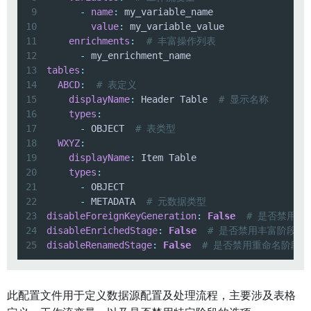
9
-
name
:
10
value
:
11
enrichments
:
# 丰富操作列表
12
-
13
tables
:
14
ABCD
:
# 表定义
15
displayName
:
 Header Table  
# 显示名称
16
types
:
17
-
 OBJECT  
# 表类型
18
WXYZ
:
19
displayName
:
20
types
:
21
-
22
-
 METADATA  
# 元数据类型
23
disableForeignKeyGeneration
:
False
# 是否禁用外
24
disableEnrichedStage
:
False
# 是否禁用丰富阶段
25
disableRenamedStage
:
False
# 是否禁用重命名阶段
此配置文件用于定义数据源配置及处理流程，主要涉及表格