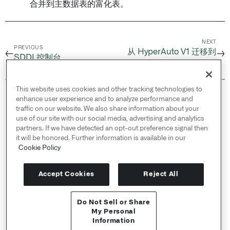
合并到主数据表的富化表。
NEXT
PREVIOUS
从 HyperAuto V1 迁移到
←
→
SDDI 控制台
V2
This website uses cookies and other tracking technologies to
© 2026 Palantir Technologies Inc. All rights
enhance user experience and to analyze performance and
reserved.
traffic on our website. We also share information about your
use of our site with our social media, advertising and analytics
Cookies Statement ↗
partners. If we have detected an opt-out preference signal then
Privacy Statement ↗
it will be honored. Further information is available in our
Terms of Use ↗
Cookie Policy
Do Not Sell or Share My Personal Information
Accept Cookies
Reject All
Do Not Sell or Share
API 参考 ↗
My Personal
Information