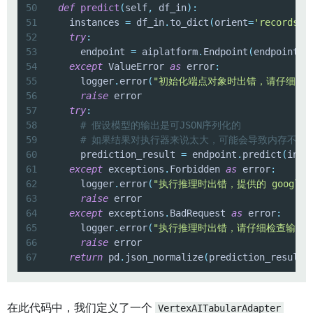
50
def
predict
(
self
,
 df_in
)
:
51
    instances 
=
 df_in
.
to_dict
(
orient
=
'records'
)
52
try
:
53
      endpoint 
=
 aiplatform
.
Endpoint
(
endpoint_n
54
except
 ValueError 
as
 error
:
55
      logger
.
error
(
"初始化端点对象时出错，请仔细检查输入的 e
56
raise
57
try
:
58
# 假设模型的输出是可JSON序列化的
59
# 如果结果对执行器来说太大，可能会导致内存不足
60
      prediction_result 
=
 endpoint
.
predict
(
inst
61
except
 exceptions
.
Forbidden 
as
 error
:
62
      logger
.
error
(
"执行推理时出错，提供的 google_app
63
raise
64
except
 exceptions
.
BadRequest 
as
 error
:
65
      logger
.
error
(
"执行推理时出错，请仔细检查输入的
66
raise
67
return
 pd
.
json_normalize
(
prediction_result
.
在此代码中，我们定义了一个
VertexAITabularAdapter