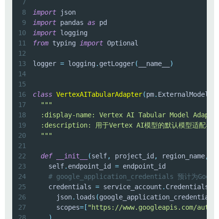
7
8
import
9
import
 pandas 
as
10
import
11
from
 typing 
import
12
13
logger 
=
 logging
.
getLogger
(
__name__
)
14
15
16
class
VertexAITabularAdapter
(
pm
.
ExternalModelAd
17
18
19
20
  """
21
22
def
__init__
(
self
,
 project_id
,
 region_name
,
 e
23
    self
.
endpoint_id 
=
24
# google_application_credentials 预计
25
    credentials 
=
 service_account
.
Credentials
.
f
26
      json
.
loads
(
google_application_credentials
27
      scopes
=
[
"https://www.googleapis.com/auth/
28
)