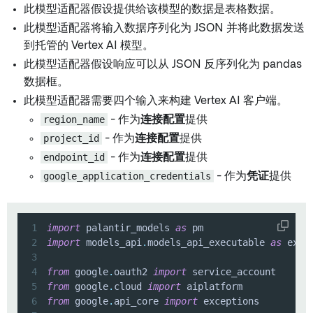
此模型适配器假设提供给该模型的数据是表格数据。
此模型适配器将输入数据序列化为 JSON 并将此数据发送
到托管的 Vertex AI 模型。
此模型适配器假设响应可以从 JSON 反序列化为 pandas
数据框。
此模型适配器需要四个输入来构建 Vertex AI 客户端。
region_name
- 作为
连接配置
提供
project_id
- 作为
连接配置
提供
endpoint_id
- 作为
连接配置
提供
google_application_credentials
- 作为
凭证
提供
1
import
 palantir_models 
as
2
import
 models_api
.
models_api_executable 
as
3
4
from
 google
.
oauth2 
import
5
from
 google
.
cloud 
import
6
from
 google
.
api_core 
import