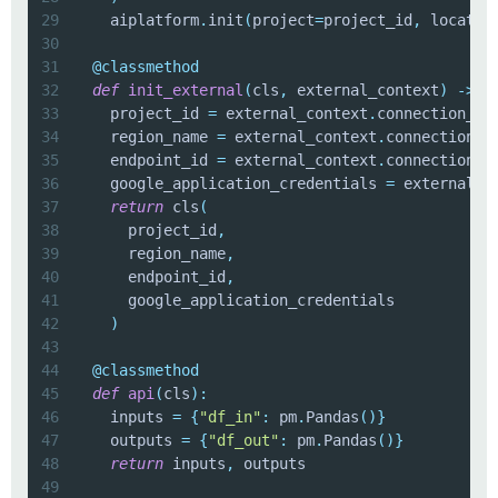
29
    aiplatform
.
init
(
project
=
project_id
,
 locatio
30
31
@classmethod
32
def
init_external
(
cls
,
 external_context
)
-
>
"
33
    project_id 
=
 external_context
.
connection_co
34
    region_name 
=
 external_context
.
connection_c
35
    endpoint_id 
=
 external_context
.
connection_c
36
    google_application_credentials 
=
 external_c
37
return
 cls
(
38
      project_id
,
39
      region_name
,
40
      endpoint_id
,
41
42
)
43
44
@classmethod
45
def
api
(
cls
)
:
46
    inputs 
=
{
"df_in"
:
 pm
.
Pandas
(
)
}
47
    outputs 
=
{
"df_out"
:
 pm
.
Pandas
(
)
}
48
return
 inputs
,
49