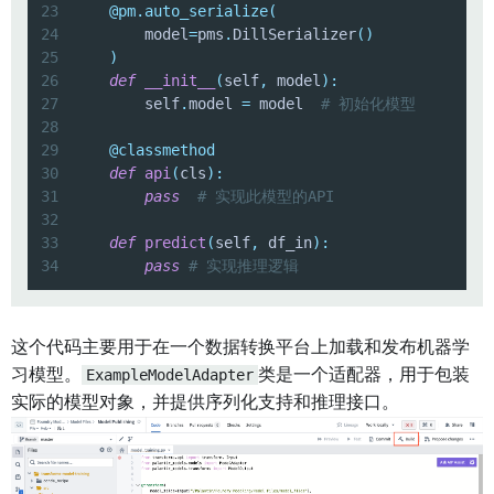
23
@pm
.
auto_serialize
(
24
        model
=
pms
.
DillSerializer
(
)
25
)
26
def
__init__
(
self
,
 model
)
:
27
        self
.
model 
=
 model  
# 初始化模型
28
29
@classmethod
30
def
api
(
cls
)
:
31
pass
# 实现此模型的API
32
33
def
predict
(
self
,
 df_in
)
:
34
pass
# 实现推理逻辑
这个代码主要用于在一个数据转换平台上加载和发布机器学
习模型。
ExampleModelAdapter
类是一个适配器，用于包装
实际的模型对象，并提供序列化支持和推理接口。