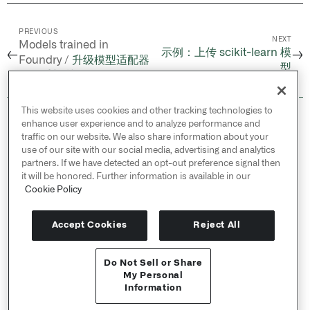
PREVIOUS
NEXT
Models trained in
示例：上传 scikit-learn 模
←
→
Foundry /
升级模型适配器
型
而不重新训练
This website uses cookies and other tracking technologies to
© 2026 Palantir Technologies Inc. All rights
enhance user experience and to analyze performance and
reserved.
traffic on our website. We also share information about your
use of our site with our social media, advertising and analytics
Cookies Statement ↗
partners. If we have detected an opt-out preference signal then
Privacy Statement ↗
it will be honored. Further information is available in our
Terms of Use ↗
Cookie Policy
Do Not Sell or Share My Personal Information
Accept Cookies
Reject All
Do Not Sell or Share
API 参考 ↗
My Personal
Information
Send feedback