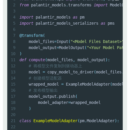
2
from
 palantir_models
.
transforms 
import
 ModelOut
3
4
import
 palantir_models 
as
5
import
 palantir_models_serializers 
as
6
7
@transform
(
8
    model_files
=
Input
(
"<Model Files Dataset>"
)
,
9
    model_output
=
ModelOutput
(
"<Your Model Path>
10
)
11
def
compute
(
model_files
,
 model_output
)
:
12
# 将模型文件复制到驱动器上
13
    model 
=
 copy_model_to_driver
(
model_files
.
fi
14
# 创建模型适配器
15
    wrapped_model 
=
 ExampleModelAdapter
(
model
)
16
# 发布模型输出
17
    model_output
.
publish
(
18
        model_adapter
=
19
)
20
21
class
ExampleModelAdapter
(
pm
.
ModelAdapter
)
:
22