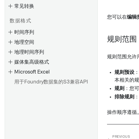
概述
创建 Artifact 存储库
常见转换
配置自定义授权和角色管理
概述
添加数据集输出
删除 Artifact 仓库
变换和管道
变换和管道
BEx 查询
检查资源权限
您可以在
编辑
创建计划
添加Ontology输出
数据格式
发布制品
项目结构
示例
提取器
查看权限标记更改的影响
查看和修改计划
添加时空序列输出
时间序列
召回制品
虚拟表概述
读取和写入非结构化文件
函数
规则范围
查找和管理计划
预览管道
地理空间
管理权限
读取和写入非结构化文件
单元测试
事务代码和报告提取
常见调度配置
交付管道
地理时间序列
单元测试
高级配置
从SAP导入HANA视图
规则范围允许
触发器类型参考
从输出中移除权限标记
媒体集高级格式
创建自定义检查
调试
用户归属的 SAP 数据输出与
故障排除参考
重大更改
Microsoft Excel
设置
规则预设
OAuth 2.0
准备数据集以供下载
向市场产品添加计划 [测试版]
本相关的
用于Foundry数据集的S3兼容API
创建或选择时间序列Object类
概述
规则
：您
型
管道管理
概述
增量变换参考
排除规则
概述
时间序列属性 (TSPs)
添加输入采样策略
分支设置
示例
创建连接流
时间序列同步
参数
操作顺序遵循
仓库设置
中止事务
Compass 文件列出器
传感器对象类型设置
搭建设置
代码库升级
从快照创建历史数据集
时间序列权限
创建自定义函数
Spark 配置文件
PREVIOUS
推荐的项目和团队结构
高级设置