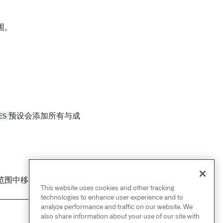
围。
ES
预设会添加所有与成
范围中移除排除的规则。
This website uses cookies and other tracking
technologies to enhance user experience and to
analyze performance and traffic on our website. We
also share information about your use of our site with
NEXT