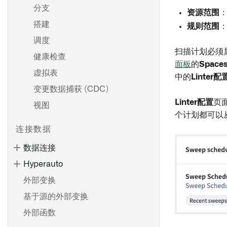
分支
资源范围
：
搭建
规则范围
调度
扫描计划必须
健康检查
面板
的
Space
虚拟表
中的
Linter配
变更数据捕获 (CDC)
Linter配置
页
视图
个计划都可以
连接数据
数据连接
Hyperauto
外部变换
基于源的外部变换
外部函数