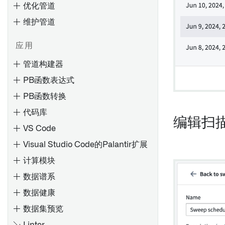
优化管道
设置批量同步
安装远程代理
维护管道
设置流式同步
为 4.6C/620/640 安装远程代
理
基于文件的同步
应用
安装支持包
调试失败任务
媒体集同步
管道构建器
安装修补包
调试失败的管道
优化 JDBC 同步
PB函数表达式
配置 SLT（SAP Landscape
调试失败的流
故障排除参考
Transformation Replication
PB函数转换
使用 Pipeline Builder 创建数
排查内存不足（OOM）出错
Server）
据集批处理管道
代码库
排查计划
编辑扫
创建RFC连接
使用Pipeline Builder创建媒体
VS Code
集批处理管道
概览
卸载 Palantir Foundry
Visual Studio Code的Palantir扩展
Connector 2.0 for SAP
Spark 概念
使用代码仓库创建数据集批处
导出任务（旧版）
Applications 或远程代理
计算模块
理管道
理解 Spark 细节
Palantir Foundry Connector
数据谱系
概述
在控制面板中配置代码库设置
使用代码库创建媒体集批处理
Spark UI [测试版]
概述
2.0 以 SAP 应用的管理控制台
管道
数据健康
添加数据集
理解计算使用情况
设置 Webhook
Palantir Foundry Connector
使用Pipeline Builder创建增量
数据集预览
自动生成输入数据
2.0 以 SAP 应用程序的参数
原生加速
配置参考
管道