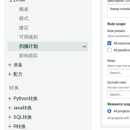
Linter
批量输入数据集的计算模式
预览变换
设置和配置清理任务
应用Spark配置文件
使用Pipeline Builder创建流式
概述
调试变换
管道
授权角色
Spark配置文件参考
模式
概览
使用项目引用
探索数据沿袭
检查类型
备份和恢复 Palantir Foundry
建议
Connector 2.0 以用于 SAP 应
变换数据
分析更改的影响
探索工件和Ontology实体
检查计划
概述
概述
用程序
可用规则
合并数据
保存和分享图表
监测检查
创建增量同步
设置投影
扫描计划
合并数据
节点着色
通知和问题
保持高性能
高级细节
创建一个新的来源
影响跟踪
创建地理空间变换
图元素参考
检查参考
源探索
准备
在Pipeline Builder中创建唯一
流式管道：概述
Foundry 使用优化
Foundry SAP 同步
ID
配方
概述
比较：流处理 vs 批处理
创建新的流式同步
在流式Pipeline Builder管道中
预览和逻辑
创建和监视检查组
性能考虑
合并数据
转换
增量更新
查看搭建时间线
查看和理解检查组
使用 Foundry Streaming 进行
在 Pipeline Builder 中使用
Python转换
SAP 对象类型
了解过时的数据集
计算
LLM 节点
Java转换
动态筛选
查找具有指定列的数据集
流式密钥
频繁模式挖掘
Artifact 存储库
SQL转换
搭建数据集
流式有状态变换
导航
R转换
从SAP提取长文本
管理计划