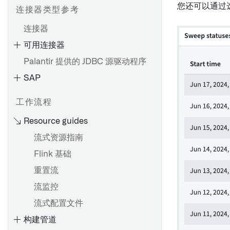
您还可以通过
连接器类型参考
连接器
可用连接器
设置直接连接
Palantir 提供的 JDBC 源驱动程序
设置代理
SAP
代理配置参考
代理工作器
HyperAuto V1 概述
工作流程
代理代理运行时配置参考
开始使用 HyperAuto V1
Resource guides
故障排除参考
数据源探索
流式资源指南
OpenID Connect (OIDC) 身
SDDI 控制台
Flink 基础
份验证
配置参考
重置流
从 HyperAuto V1 迁移到 V2
SAP 附加组件的安装
流监控
设置数据源
HyperAuto V1 常见问题
安装 Palantir Foundry
流式配置文件
源探索
Connector 2.0 以用于 SAP 应
构建管道
用程序