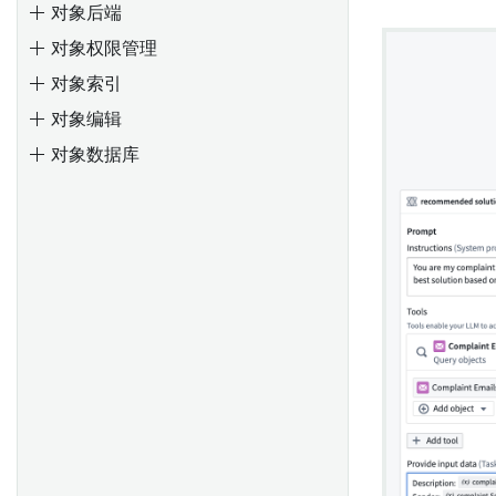
对象后端
Object标识符
比较对象集
操作
配置配置文件
保存、共享和协作
Workshop 应用
对象权限管理
创建自定义聚合
保存探索
管理Object视图版本
创建图模板
规则逻辑
地图界面概述
概述
对象索引
导入Object和链接类型
保存列表
从其他应用生成图表
Foundry Rules 工作流配置
创建、保存和导出地图
创建值类型
对象编辑
API: Object和链接
应用操作
属性和链接
使用函数生成图表
将数据添加到地图
使用值类型
对象数据库
API：对象集
可视化
使用函数派生属性
部署 Foundry Rules
图层管理
值类型版本
API: 附件
筛选
在Workshop模块中嵌入图形
部署工作流
导航
值类型权限
API：媒体
设计
只读模式
配置工作流
选择
值类型约束
应用程序和文件
编写并运行规则
注释
日程安排日历微件
概述
概述
形状
微件配置
概述
使用Palantir提供的模型创建语
配置事件
定制 Foundry Rules
直方图
创建结构属性类型
义搜索工作流
探索相关事件
启用非必填功能
操作
编辑结构属性类型
使用自定义模型创建语义搜索
探索相关时间序列
添加自定义属性
自动映射结构属性
工作流
使用时间选择
编辑规则的权限
地图中的时间和时间数据
结构属性和共享属性类型
分块
配置阈值
允许和默认输出值
时间选择
PDF处理