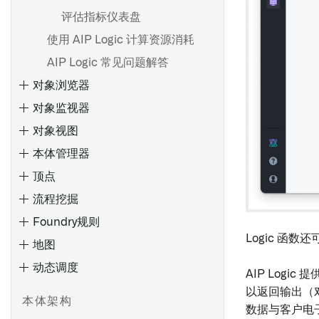
概述
类型参考
评估指标仪表盘
仅编辑属性
入门
对象上的函数
使用 AIP Logic 计算资源消耗
必填属性
从Python函数进行API调用
AIP Logic 常见问题解答
概述
Ontology 更改
对象浏览器
概述
通知
在Pipeline Builder中使用
对象监视器
创建共享属性
Python函数
设置通知
对象视图
编辑共享属性
在Workshop中使用Python函
Webhooks
数
本体管理器
在对象类型上使用共享属性
设置 Webhook
高级用法
顶点
搜索Objects
元数据参考
流程挖掘
搜索语法
监控
Foundry规则
输入
概述
概述
Logic 函数还
地图
筛选结果
条件
配置标签页
创建链接类型
动态调度
使用图表进行探索
评估
配置 Workshop 标签页
探索现有图表
编辑链接类型
AIP Logi
概述
查看结果
活动
配置微件（旧版）
保存对Ontology的更改
探索Object关系
概述
以返回输出（对
元数据参考
本体架构
入门
数据与客户电
通过旋转探索关联对象
通知
配置应用程序侧边栏
审查和恢复更改
Object和边显示选项
Object模型