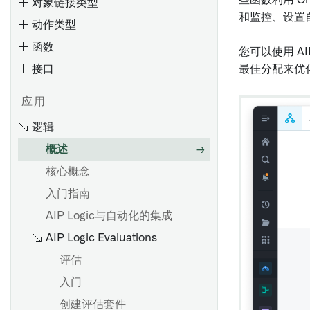
些函数利用 O
对象链接类型
和监控、设置
动作类型
函数
您可以使用 A
接口
概览
最佳分配来优
创建 Object 类型
应用
编辑Object类型
逻辑
Ontology 占用量
通过类型映射启用 Gotham 集
概述
成
计算使用：Ontology 索引
概述
输入和输出类型
核心概念
元数据参考
使用Ontology查询计算使用情
设置参数默认值
装饰器
入门指南
况
筛选参数下拉菜单的结果
处理未定义值
AIP Logic与自动化的集成
概览
对象下拉菜单安全注意事项
调试函数
AIP Logic Evaluations
编辑Object类型属性
覆盖
添加 npm 依赖项
评估
支持的值格式化
入门
添加条件格式化
起始步骤
创建评估套件
元数据参考