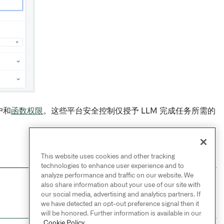
户和
函数权限
。这些平台安全控制仅授予 LLM 完成任务所需的
This website uses cookies and other tracking
technologies to enhance user experience and to
analyze performance and traffic on our website. We
also share information about your use of our site with
NEXT
→
our social media, advertising and analytics partners. If
核心概念
we have detected an opt-out preference signal then it
will be honored. Further information is available in our
Cookie Policy