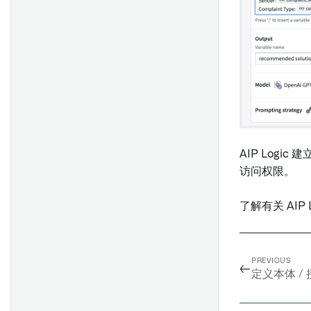
查看和筛选时间轴上的事件
自定义您的 Foundry Rules 流
时间轴
类型类
水线
事件
渲染提示
概述
概览
时间序列
状态
为新Objects生成唯一ID
时间序列规则
入门指南
抛出用户界面错误
部署时间序列 Foundry 规则
场景选项
概述
API: Ontology编辑
配置链式模型
点几何图形
多边形和线几何图形
AIP Logic
旧版 Foundry 规则设置
查询
访问权限。
在控制面板中配置Vertex设置
轨迹几何
(Taurus)
配置链接合并
显示高规模对象数据
迁移到 Foundry Rules
了解有关 AIP L
创建模型函数
配置 Workshop 应用程序
Ontology Object
配置变换管道
入门指南
地图搜索周围函数
配置规则操作
PREVIOUS
←
定义本体 / 
创建存根对象
Ontology 操作
配置时间序列
验证Ontology编辑
地图图层编辑器
升级以使用规则操作