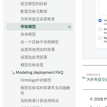
在代码库中训练模型
提交模型到目标
在代码库中使用 scikit-learn
配置目标元数据
训练二元分类模型
为所有提交设置检查
升级模型适配器而不重新训练
审核模型
发布模型
从预训练文件发布模型
在一个目标中存档模型
示例：上传 scikit-learn 模型
设置和使用实时部署
设置批处理部署
概述
模型目标设置
以容器模型上传图像
Modeling deployment FAQ
PREVIOUS
←
示例：实现一个容器模型适配
为所有提交
Ontology中的模型
器
模型目标实时部署常见问题解
常见问题
答
© 2026 Pal
实时部署计算使用情况
将语言模型导入Foundry