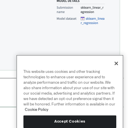
This website uses cookies and other tracking
technologies to enhance user experience and to
analyze performance and traffic on our website. We
also share information about your use of our site with
NEXT
→
our social media, advertising and analytics partners. If
发布模型
we have detected an opt-out preference signal then it
will be honored. Further information is available in our
Cookie Policy
Accept Cookies