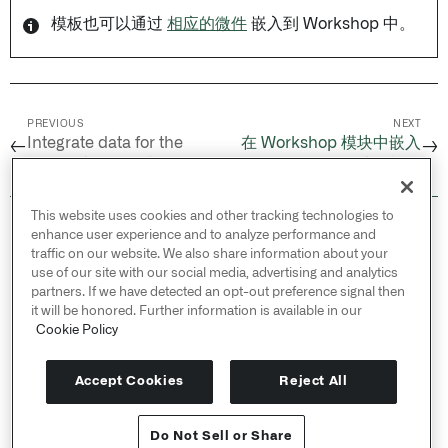
模板也可以通过
相应的微件
嵌入到 Workshop 中。
PREVIOUS
NEXT
Integrate data for the
在 Workshop 模块中嵌入
←
→
map /
地图图层编辑器
地图模板
This website uses cookies and other tracking technologies to
© 2026 Palantir Technologies Inc. All rights
enhance user experience and to analyze performance and
reserved.
traffic on our website. We also share information about your
use of our site with our social media, advertising and analytics
Cookies Statement ↗
partners. If we have detected an opt-out preference signal then
Privacy Statement ↗
it will be honored. Further information is available in our
Terms of Use ↗
Cookie Policy
Do Not Sell or Share My Personal Information
Accept Cookies
Reject All
Do Not Sell or Share