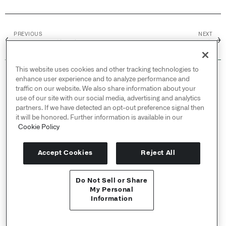
PREVIOUS
NEXT
←
→
Products /
关联产品
Foundry DevOps /
概述
This website uses cookies and other tracking technologies to
© 2026 Palantir Technologies Inc. All rights
enhance user experience and to analyze performance and
reserved.
traffic on our website. We also share information about your
use of our site with our social media, advertising and analytics
Cookies Statement ↗
partners. If we have detected an opt-out preference signal then
Privacy Statement ↗
it will be honored. Further information is available in our
Terms of Use ↗
Cookie Policy
Do Not Sell or Share My Personal Information
Accept Cookies
Reject All
Do Not Sell or Share
API 参考 ↗
My Personal
Information
Send feedback