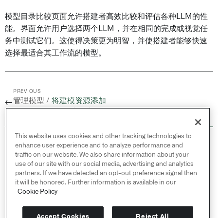
模型目录比较页面允许搭建者高效比较和评估各种LLM的性
能。界面允许用户选择两个LLM，并在相同的完成或视觉任
务中测试它们。这使得决策更为明智，并使搭建者能够快速
选择最适合其工作流的模型。
PREVIOUS
管理模型 /
将建模资源添加
←
到 Marketplace 产品中
This website uses cookies and other tracking technologies to
© 2026 Palantir Technologies Inc. All rights
enhance user experience and to analyze performance and
reserved.
traffic on our website. We also share information about your
use of our site with our social media, advertising and analytics
Cookies Statement ↗
partners. If we have detected an opt-out preference signal then
Privacy Statement ↗
it will be honored. Further information is available in our
Terms of Use ↗
Cookie Policy
Do Not Sell or Share My Personal Information
Accept Cookies
Reject All