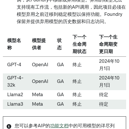
支持现有工作流，包括新的API调用，因此项目必须在
模型弃用之前迁移到稳定模型以保持功能。Foundry
保留并提供弃用模型的历史数据和日志访问。
下一个
下一个生
模型名
模型提
状
生命周
命周期变
称
供者
态
期状态
更日期
2024年10
GPT-4
OpenAI
GA
终止
月1日
GPT-4-
2024年10
OpenAI
GA
终止
32k
月1日
Llama2
Meta
GA
终止
待定
Llama3
Meta
GA
终止
待定
您可以参考AIP的
功能文档
中的可用模型的详尽列