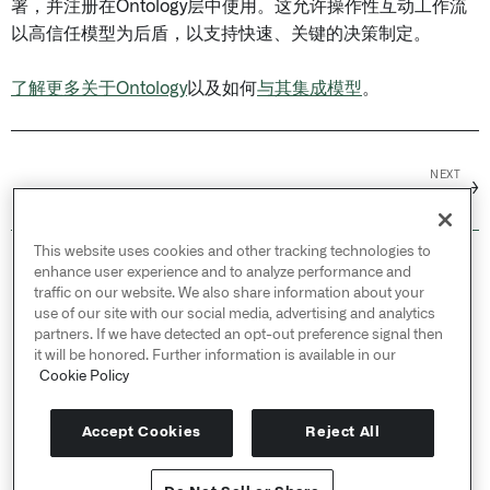
署，并注册在Ontology层中使用。这允许操作性互动工作流
以高信任模型为后盾，以支持快速、关键的决策制定。
了解更多关于Ontology
以及如何
与其集成模型
。
NEXT
→
起始
This website uses cookies and other tracking technologies to
© 2026 Palantir Technologies Inc. All rights
enhance user experience and to analyze performance and
reserved.
traffic on our website. We also share information about your
use of our site with our social media, advertising and analytics
Cookies Statement ↗
partners. If we have detected an opt-out preference signal then
Privacy Statement ↗
it will be honored. Further information is available in our
Cookie Policy
Terms of Use ↗
Do Not Sell or Share My Personal Information
Accept Cookies
Reject All